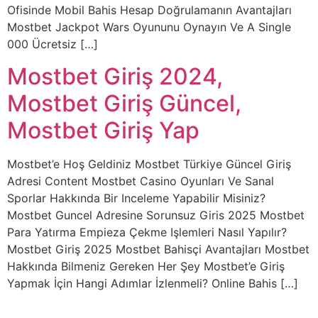
Ofisinde Mobil Bahis Hesap Doğrulamanın Avantajları
Mostbet Jackpot Wars Oyununu Oynayın Ve A Single
000 Ücretsiz […]
Mostbet Giriş 2024,
Mostbet Giriş Güncel,
Mostbet Giriş Yap
Mostbet’e Hoş Geldiniz Mostbet Türkiye Güncel Giriş
Adresi Content Mostbet Casino Oyunları Ve Sanal
Sporlar Hakkında Bir Inceleme Yapabilir Misiniz?
Mostbet Guncel Adresine Sorunsuz Giris 2025 Mostbet
Para Yatırma Empieza Çekme Işlemleri Nasıl Yapılır?
Mostbet Giriş 2025 Mostbet Bahisçi Avantajları Mostbet
Hakkında Bilmeniz Gereken Her Şey Mostbet’e Giriş
Yapmak İçin Hangi Adımlar İzlenmeli? Online Bahis […]