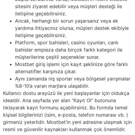
sitesini ziyaret edebilir veya müşteri desteği ile
iletişime geçebilirsiniz.
Ancak, herhangi bir sorun yaşarsanız veya ek
yardıma ihtiyacınız olursa, müşteri destek ekibiyle
iletişime geçebilirsiniz.
Platform, spor bahisleri, casino oyunları, canlı
bahisler empieza daha birçok farklı kategori ile
müşterilerine çeşitli seçenekler sunar.
Mostbet giriş işlemi için kayıt şeklinize göre farklı
alternatifler karşınıza çıkar.
Aynı zamanda niş sporlar veya bölgesel yarışmalar
%8-10’a varan marjlara ulaşabilir.
Kullanıcı dostu arayüzü ile yeni başlayanlar için oldukça
idealdir. Ana sayfada yer alan “Kayıt Ol” butonuna
tıklayarak kayıt formunu açabilirsiniz. Bu formda temel
kişisel bilgilerinizi (isim, e-posta, telefon numarası vb. )
girmeniz yeterlidir. Mostbet’in yeni adresine ulaşmak için
resmi ve güvenilir kaynakları kullanmak çok önemlidir.