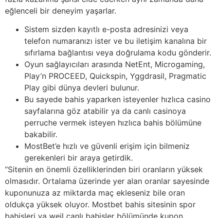
eğlenceli bir deneyim yaşarlar.
Sistem sizden kayıtlı e-posta adresinizi veya
telefon numaranızı ister ve bu iletişim kanalına bir
sıfırlama bağlantısı veya doğrulama kodu gönderir.
Oyun sağlayıcıları arasında NetEnt, Microgaming,
Play’n PROCEED, Quickspin, Yggdrasil, Pragmatic
Play gibi dünya devleri bulunur.
Bu sayede bahis yaparken isteyenler hızlıca casino
sayfalarına göz atabilir ya da canlı casinoya
perruche vermek isteyen hızlıca bahis bölümüne
bakabilir.
MostBet’e hızlı ve güvenli erişim için bilmeniz
gerekenleri bir araya getirdik.
“Sitenin en önemli özelliklerinden biri oranların yüksek
olmasıdır. Ortalama üzerinde yer alan oranlar sayesinde
kuponunuza az miktarda maç ekleseniz bile oran
oldukça yüksek oluyor. Mostbet bahis sitesinin spor
bahisleri ya weil canlı bahisler bölümünde kupon