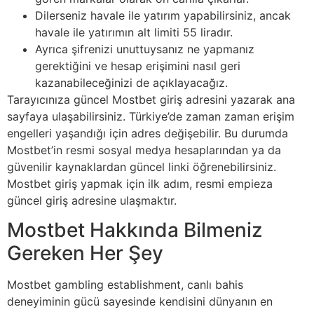
Dilerseniz havale ile yatırım yapabilirsiniz, ancak
havale ile yatırımın alt limiti 55 liradır.
Ayrıca şifrenizi unuttuysanız ne yapmanız
gerektiğini ve hesap erişimini nasıl geri
kazanabileceğinizi de açıklayacağız.
Tarayıcınıza güncel Mostbet giriş adresini yazarak ana
sayfaya ulaşabilirsiniz. Türkiye’de zaman zaman erişim
engelleri yaşandığı için adres değişebilir. Bu durumda
Mostbet’in resmi sosyal medya hesaplarından ya da
güvenilir kaynaklardan güncel linki öğrenebilirsiniz.
Mostbet giriş yapmak için ilk adım, resmi empieza
güncel giriş adresine ulaşmaktır.
Mostbet Hakkında Bilmeniz
Gereken Her Şey
Mostbet gambling establishment, canlı bahis
deneyiminin gücü sayesinde kendisini dünyanın en