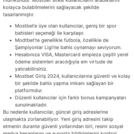
kolayca bulabilmelerini sağlayacak şekilde
tasarlanmıştır.
Mostbet’e üye olan kullanıcılar, geniş bir spor
bahisleri seçeneği ile karşılaşır.
Modtbet’te genellikle futbola, özellikle de
Şampiyonlar Ligi’ne bahis oynamayı seviyorum.
Hesabınıza VISA, Mastercard empieza çeşitli yerel
ödeme sistemleri aracılığıyla em virtude de
yatırabilirsiniz.
Mostbet Giriş 2024, kullanıcılarına güvenli ve kolay
bir şekilde bahis yapma imkanı sağlayan bir
platformdur.
Düzenli kullanıcılar için farklı bonus kampanyaları
sunulmaktadır.
Bu nedenle kullanıcılar, güncel giriş adreslerine
ulaşmakta zorlanabiliyor. Yeni giriş adresini takip
etmenin durante güvenli yollarından biri, resmi sosyal
medya hesaplarını ve e-posta bildirimlerini kontrol