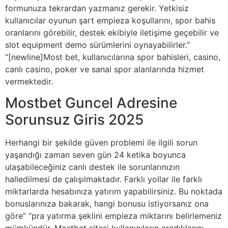
formunuza tekrardan yazmanız gerekir. Yetkisiz
kullanıcılar oyunun şart empieza koşullarını, spor bahis
oranlarını görebilir, destek ekibiyle iletişime geçebilir ve
slot equipment demo sürümlerini oynayabilirler.”
“[newline]Most bet, kullanıcılarına spor bahisleri, casino,
canlı casino, poker ve sanal spor alanlarında hizmet
vermektedir.
Mostbet Guncel Adresine
Sorunsuz Giris 2025
Herhangi bir şekilde güven problemi ile ilgili sorun
yaşandığı zaman seven gün 24 ketika boyunca
ulaşabileceğiniz canlı destek ile sorunlarınızın
halledilmesi de çalışılmaktadır. Farklı yollar ile farklı
miktarlarda hesabınıza yatırım yapabilirsiniz. Bu noktada
bonuslarınıza bakarak, hangi bonusu istiyorsanız ona
göre” “pra yatırma şeklini empieza miktarını belirlemeniz
mümkündür. Mostbet sitesi kullanıcıların aradıklarını