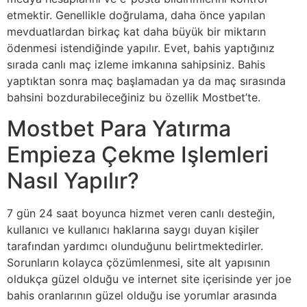
etmektir. Genellikle doğrulama, daha önce yapılan
mevduatlardan birkaç kat daha büyük bir miktarın
ödenmesi istendiğinde yapılır. Evet, bahis yaptığınız
sırada canlı maç izleme imkanına sahipsiniz. Bahis
yaptıktan sonra maç başlamadan ya da maç sırasında
bahsini bozdurabileceğiniz bu özellik Mostbet’te.
Mostbet Para Yatırma
Empieza Çekme Işlemleri
Nasıl Yapılır?
7 gün 24 saat boyunca hizmet veren canlı desteğin,
kullanıcı ve kullanıcı haklarına saygı duyan kişiler
tarafından yardımcı olunduğunu belirtmektedirler.
Sorunların kolayca çözümlenmesi, site alt yapısının
oldukça güzel olduğu ve internet site içerisinde yer joe
bahis oranlarının güzel olduğu ise yorumlar arasında