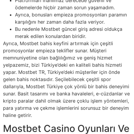
Platformları inanılmaz derecede güvenli ve
ödemelerde hiçbir zaman sorun yaşamadım.
Ayrıca, bonusları empieza promosyonları paramın
karşılığını her zaman daha fazla veriyor.
Bu nedenle Mostbet güncel giriş adresi oldukça
merak edilen konulardan biridir.
Ayrıca, Mostbet bahis keyfini artırmak için çeşitli
promosyonlar empieza teklifler sunar. Müşteri
memnuniyetine olan bağlılığımız ve geniş hizmet
yelpazemiz, bizi Türkiye’deki en kaliteli bahis hizmeti
yapar. Mostbet TR, Türkiye’deki müşteriler için önde
gelen bahis noktasıdır. Seçilebilecek çeşitli spor
dallarıyla, Mostbet Türkiye çok yönlü bir bahis deneyimi
sunar. Basit tasarımı ve banka havaleleri, e-cüzdanlar ve
kripto paralar dahil olmak üzere çoklu işlem yöntemleri,
para yatırma ve çekme işlemlerini sorunsuz bir deneyim
haline getirir.
Mostbet Casino Oyunları Ve