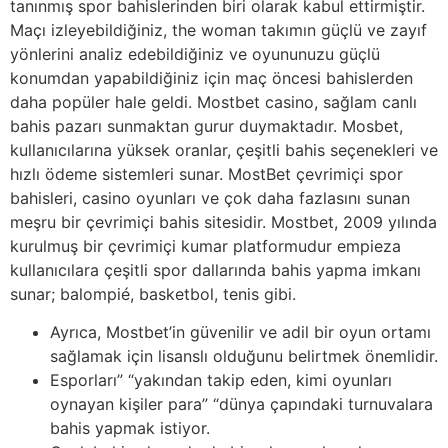
tanınmış spor bahislerinden biri olarak kabul ettirmiştir.
Maçı izleyebildiğiniz, the woman takımın güçlü ve zayıf
yönlerini analiz edebildiğiniz ve oyununuzu güçlü
konumdan yapabildiğiniz için maç öncesi bahislerden
daha popüler hale geldi. Mostbet casino, sağlam canlı
bahis pazarı sunmaktan gurur duymaktadır. Mosbet,
kullanıcılarına yüksek oranlar, çeşitli bahis seçenekleri ve
hızlı ödeme sistemleri sunar. MostBet çevrimiçi spor
bahisleri, casino oyunları ve çok daha fazlasını sunan
meşru bir çevrimiçi bahis sitesidir. Mostbet, 2009 yılında
kurulmuş bir çevrimiçi kumar platformudur empieza
kullanıcılara çeşitli spor dallarında bahis yapma imkanı
sunar; balompié, basketbol, tenis gibi.
Ayrıca, Mostbet’in güvenilir ve adil bir oyun ortamı
sağlamak için lisanslı olduğunu belirtmek önemlidir.
Esporları” “yakından takip eden, kimi oyunları
oynayan kişiler para” “dünya çapındaki turnuvalara
bahis yapmak istiyor.