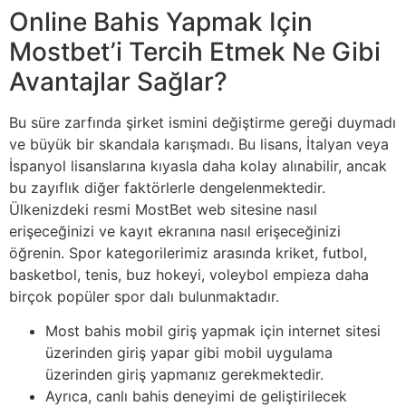
Online Bahis Yapmak Için
Mostbet’i Tercih Etmek Ne Gibi
Avantajlar Sağlar?
Bu süre zarfında şirket ismini değiştirme gereği duymadı
ve büyük bir skandala karışmadı. Bu lisans, İtalyan veya
İspanyol lisanslarına kıyasla daha kolay alınabilir, ancak
bu zayıflık diğer faktörlerle dengelenmektedir.
Ülkenizdeki resmi MostBet web sitesine nasıl
erişeceğinizi ve kayıt ekranına nasıl erişeceğinizi
öğrenin. Spor kategorilerimiz arasında kriket, futbol,
basketbol, tenis, buz hokeyi, voleybol empieza daha
birçok popüler spor dalı bulunmaktadır.
Most bahis mobil giriş yapmak için internet sitesi
üzerinden giriş yapar gibi mobil uygulama
üzerinden giriş yapmanız gerekmektedir.
Ayrıca, canlı bahis deneyimi de geliştirilecek