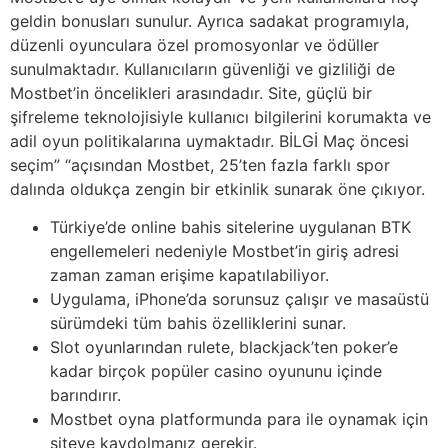
geldin bonusları sunulur. Ayrıca sadakat programıyla,
düzenli oyunculara özel promosyonlar ve ödüller
sunulmaktadır. Kullanıcıların güvenliği ve gizliliği de
Mostbet’in öncelikleri arasındadır. Site, güçlü bir
şifreleme teknolojisiyle kullanıcı bilgilerini korumakta ve
adil oyun politikalarına uymaktadır. BİLGİ Maç öncesi
seçim” “açısından Mostbet, 25’ten fazla farklı spor
dalında oldukça zengin bir etkinlik sunarak öne çıkıyor.
Türkiye’de online bahis sitelerine uygulanan BTK
engellemeleri nedeniyle Mostbet’in giriş adresi
zaman zaman erişime kapatılabiliyor.
Uygulama, iPhone’da sorunsuz çalışır ve masaüstü
sürümdeki tüm bahis özelliklerini sunar.
Slot oyunlarından rulete, blackjack’ten poker’e
kadar birçok popüler casino oyununu içinde
barındırır.
Mostbet oyna platformunda para ile oynamak için
siteye kaydolmanız gerekir.