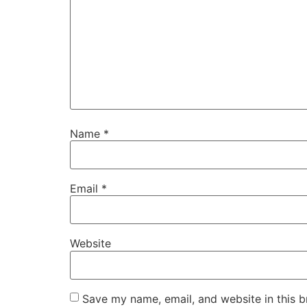
Name
*
Email
*
Website
Save my name, email, and website in this b