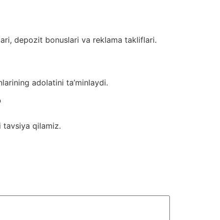
ri, depozit bonuslari va reklama takliflari.
arining adolatini ta’minlaydi.
?
tavsiya qilamiz.