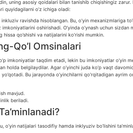
n, uning asosiy qoidalari bilan tanishib chiqishingiz zarur. 
i quyidagilarni o’z ichiga oladi:
 inkluziv ravishda hisoblangan. Bu, o’yin mexanizmlariga to’g’
’z imkoniyatlarini oshirishadi. O’yinda o’ynash uchun sizdan
hissa qo’shishi va natijalarini ko’rishi mumkin.
ng-Qo’l Omsinalari
’p imkoniyatlar taqdim etadi, lekin bu imkoniyatlar o’yin mex
n holda belgilaydilar. Agar o’yinchi juda ko’p vaqt davomid
i yo’qotadi. Bu jarayonda o’yinchilarni qo’rqitadigan ayrim o
ish mavjud.
nlik beriladi.
 Ta’minlanadi?
 o’yin natijalari tasodifiy hamda inklyuziv bo’lishini ta’min