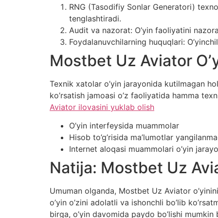
RNG (Tasodifiy Sonlar Generatori) texnolo
tenglashtiradi.
Audit va nazorat: O’yin faoliyatini nazor
Foydalanuvchilarning huquqlari: O’yinchila
Mostbet Uz Aviator O’y
Texnik xatolar o’yin jarayonida kutilmagan hol
ko’rsatish jamoasi o’z faoliyatida hamma texn
Aviator ilovasini yuklab olish
O’yin interfeysida muammolar
Hisob to’g’risida ma’lumotlar yangilanma
Internet aloqasi muammolari o’yin jarayo
Natija: Mostbet Uz Avia
Umuman olganda, Mostbet Uz Aviator o’yinining 
o’yin o’zini adolatli va ishonchli bo’lib ko’rs
birga, o’yin davomida paydo bo’lishi mumkin bo