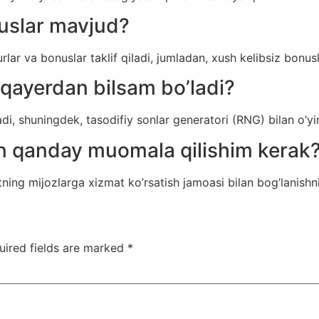
uslar mavjud?
ar va bonuslar taklif qiladi, jumladan, xush kelibsiz bonusla
i qayerdan bilsam bo’ladi?
i, shuningdek, tasodifiy sonlar generatori (RNG) bilan o’yinl
n qanday muomala qilishim kerak
g mijozlarga xizmat ko’rsatish jamoasi bilan bog’lanishni 
uired fields are marked
*