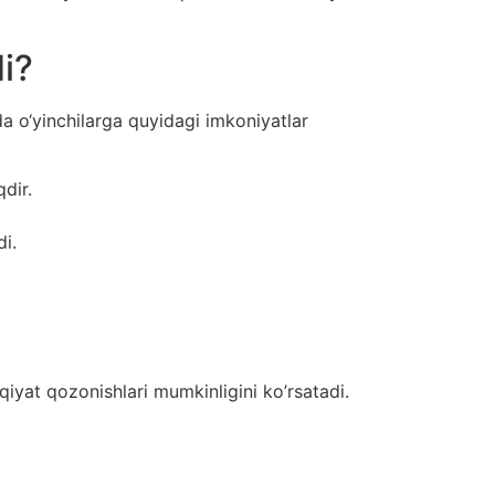
i?
a o‘yinchilarga quyidagi imkoniyatlar
dir.
di.
qiyat qozonishlari mumkinligini ko’rsatadi.