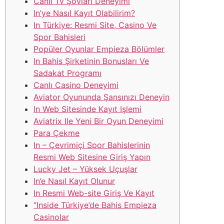
Canlı Tv Şovları Deneyimi
In’ye Nasıl Kayıt Olabilirim?
In Türkiye: Resmi Site, Casino Ve
Spor Bahisleri
Popüler Oyunlar Empieza Bölümler
In Bahis Şirketinin Bonusları Ve
Sadakat Programı
Canlı Casino Deneyimi
Aviator Oyununda Şansınızı Deneyin
In Web Sitesinde Kayıt Işlemi
Aviatrix Ile Yeni Bir Oyun Deneyimi
Para Çekme
In – Çevrimiçi Spor Bahislerinin
Resmi Web Sitesine Giriş Yapın
Lucky Jet – Yüksek Uçuşlar
In’e Nasıl Kayıt Olunur
In Resmi Web-site Giriş Ve Kayıt
“Inside Türkiye’de Bahis Empieza
Casinolar