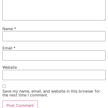
Name
*
Email
*
Website
Save my name, email, and website in this browser for
the next time I comment.