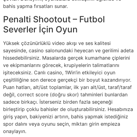
bahis yapma fırsatları sunar.
Penalti Shootout – Futbol
Severler İçin Oyun
Yüksek çözünürlüklü video akışı ve ses kalitesi
sayesinde, casino salonundaki heyecan ve gerilimi adeta
hissedebilirsiniz. Masalarda gerçek kumarhane çiplerini
ve ekipmanlarını görecek, krupiyelerin talimatlarını
işiteceksiniz. Canlı casino, 1Win’in etkileyici oyun
çeşitliliğine son derece gerçekçi bir boyut kazandırıyor.
Puan hatları, alt/üst toplamlar, ilk yarı alt/üst, taraf/taraf
değil, correct score (doğru skor) tahminleri bunlardan
sadece birkaçı. İsterseniz birden fazla seçeneği
birleştirip çoklu bahisler de oluşturabilirsiniz. Hesabınıza
giriş yapın, bakiyenizi artırın, bahis yapmak istediğiniz
spor dalını veya oyunu seçin, miktarı girin empieza
onaylayın.