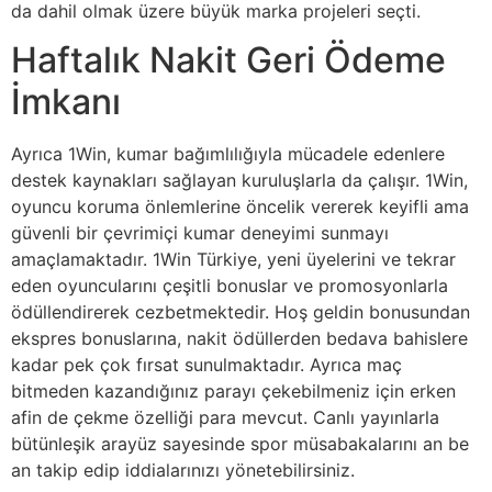
da dahil olmak üzere büyük marka projeleri seçti.
Haftalık Nakit Geri Ödeme
İmkanı
Ayrıca 1Win, kumar bağımlılığıyla mücadele edenlere
destek kaynakları sağlayan kuruluşlarla da çalışır. 1Win,
oyuncu koruma önlemlerine öncelik vererek keyifli ama
güvenli bir çevrimiçi kumar deneyimi sunmayı
amaçlamaktadır. 1Win Türkiye, yeni üyelerini ve tekrar
eden oyuncularını çeşitli bonuslar ve promosyonlarla
ödüllendirerek cezbetmektedir. Hoş geldin bonusundan
ekspres bonuslarına, nakit ödüllerden bedava bahislere
kadar pek çok fırsat sunulmaktadır. Ayrıca maç
bitmeden kazandığınız parayı çekebilmeniz için erken
afin de çekme özelliği para mevcut. Canlı yayınlarla
bütünleşik arayüz sayesinde spor müsabakalarını an be
an takip edip iddialarınızı yönetebilirsiniz.