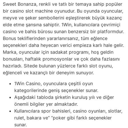
Sweet Bonanza, renkli ve tatlı bir temaya sahip popüler
bir casino slot machine oyunudur. Bu oyunda oyuncular,
meyve ve şeker sembollerini eşleştirerek büyük kazanç
elde etme şansına sahiptir. 1Win, kullanıcılara çevrimiçi
casino ve bahis bürosu sunan benzersiz bir platformdur.
Bonus tekliflerinden yararlanırsanız, tüm eğlence
seçenekleri daha heyecan verici empieza karlı hale gelir.
Marka, oyuncular için sadakat programı, hoş geldin
bonusları, haftalık promosyonlar ve çok daha fazlasını
hazırladı. Sitede bulunan yüzlerce farklı slot oyunu,
eğlenceli ve kazançlı bir deneyim sunuyor.
1Win Casino, oyunculara çeşitli oyun
kategorilerinde geniş seçenekler sunar.
Aşağıdaki tabloda şirketin kuruluş yılı ve diğer
önemli bilgiler yer almaktadır.
Kullanıcılara spor bahisleri, casino oyunları, slotlar,
rulet, bakara ve” “poker gibi farklı seçenekler
sunar.