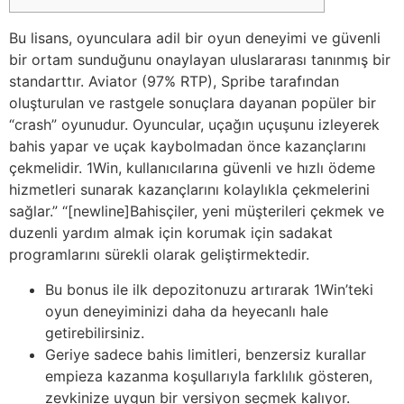
Bu lisans, oyunculara adil bir oyun deneyimi ve güvenli
bir ortam sunduğunu onaylayan uluslararası tanınmış bir
standarttır. Aviator (97% RTP), Spribe tarafından
oluşturulan ve rastgele sonuçlara dayanan popüler bir
“crash” oyunudur. Oyuncular, uçağın uçuşunu izleyerek
bahis yapar ve uçak kaybolmadan önce kazançlarını
çekmelidir. 1Win, kullanıcılarına güvenli ve hızlı ödeme
hizmetleri sunarak kazançlarını kolaylıkla çekmelerini
sağlar.” “[newline]Bahisçiler, yeni müşterileri çekmek ve
duzenli yardım almak için korumak için sadakat
programlarını sürekli olarak geliştirmektedir.
Bu bonus ile ilk depozitonuzu artırarak 1Win’teki
oyun deneyiminizi daha da heyecanlı hale
getirebilirsiniz.
Geriye sadece bahis limitleri, benzersiz kurallar
empieza kazanma koşullarıyla farklılık gösteren,
zevkinize uygun bir versiyon seçmek kalıyor.