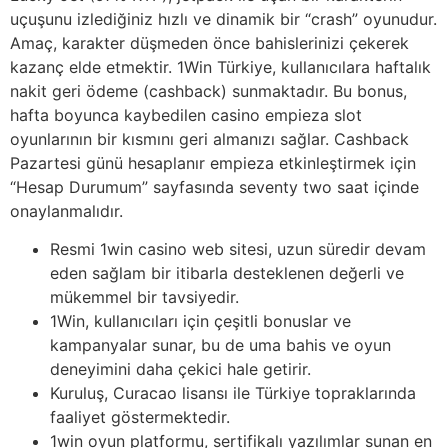
uçuşunu izlediğiniz hızlı ve dinamik bir “crash” oyunudur.
Amaç, karakter düşmeden önce bahislerinizi çekerek
kazanç elde etmektir. 1Win Türkiye, kullanıcılara haftalık
nakit geri ödeme (cashback) sunmaktadır. Bu bonus,
hafta boyunca kaybedilen casino empieza slot
oyunlarının bir kısmını geri almanızı sağlar. Cashback
Pazartesi günü hesaplanır empieza etkinleştirmek için
“Hesap Durumum” sayfasında seventy two saat içinde
onaylanmalıdır.
Resmi 1win casino web sitesi, uzun süredir devam
eden sağlam bir itibarla desteklenen değerli ve
mükemmel bir tavsiyedir.
1Win, kullanıcıları için çeşitli bonuslar ve
kampanyalar sunar, bu de uma bahis ve oyun
deneyimini daha çekici hale getirir.
Kuruluş, Curacao lisansı ile Türkiye topraklarında
faaliyet göstermektedir.
1win oyun platformu, sertifikalı yazılımlar sunan en