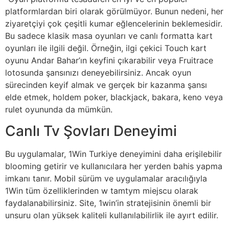
platformlardan biri olarak görülmüyor. Bunun nedeni, her
ziyaretçiyi çok çeşitli kumar eğlencelerinin beklemesidir.
Bu sadece klasik masa oyunları ve canlı formatta kart
oyunları ile ilgili değil. Örneğin, ilgi çekici Touch kart
oyunu Andar Bahar’ın keyfini çıkarabilir veya Fruitrace
lotosunda şansınızı deneyebilirsiniz. Ancak oyun
sürecinden keyif almak ve gerçek bir kazanma şansı
elde etmek, holdem poker, blackjack, bakara, keno veya
rulet oyununda da mümkün.
Canlı Tv Şovları Deneyimi
Bu uygulamalar, 1Win Turkiye deneyimini daha erişilebilir
blooming getirir ve kullanıcılara her yerden bahis yapma
imkanı tanır. Mobil sürüm ve uygulamalar aracılığıyla
1Win tüm özelliklerinden w tamtym miejscu olarak
faydalanabilirsiniz. Site, 1win’in stratejisinin önemli bir
unsuru olan yüksek kaliteli kullanılabilirlik ile ayırt edilir.