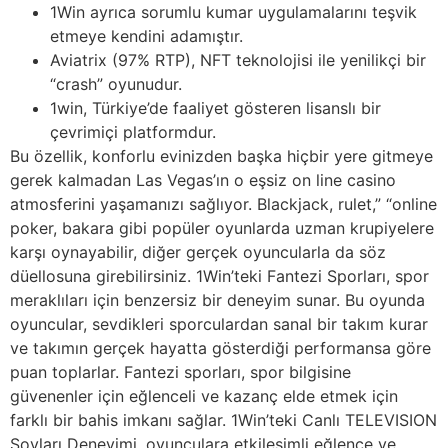
1Win ayrıca sorumlu kumar uygulamalarını teşvik
etmeye kendini adamıştır.
Aviatrix (97% RTP), NFT teknolojisi ile yenilikçi bir
“crash” oyunudur.
1win, Türkiye’de faaliyet gösteren lisanslı bir
çevrimiçi platformdur.
Bu özellik, konforlu evinizden başka hiçbir yere gitmeye
gerek kalmadan Las Vegas’ın o eşsiz on line casino
atmosferini yaşamanızı sağlıyor. Blackjack, rulet,” “online
poker, bakara gibi popüler oyunlarda uzman krupiyelere
karşı oynayabilir, diğer gerçek oyuncularla da söz
düellosuna girebilirsiniz. 1Win’teki Fantezi Sporları, spor
meraklıları için benzersiz bir deneyim sunar. Bu oyunda
oyuncular, sevdikleri sporculardan sanal bir takım kurar
ve takımın gerçek hayatta gösterdiği performansa göre
puan toplarlar. Fantezi sporları, spor bilgisine
güvenenler için eğlenceli ve kazanç elde etmek için
farklı bir bahis imkanı sağlar. 1Win’teki Canlı TELEVISION
Şovları Deneyimi, oyunculara etkileşimli eğlence ve