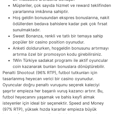
Müşteriler, çok sayıda hizmet ve reward teklifinden
yararlanma imkânına sahiptir.
Hoş geldin bonusundan ekspres bonuslarına, nakit
ödüllerden bedava bahislere kadar pek çok fırsat
sunulmaktadır.
Sweet Bonanza, renkli ve tatlı bir temaya sahip
popüler bir casino position oyunudur.
Anketi doldururken, hoşgeldin bonusunu artırmayı
artırma özel bir promosyon kodu girebilirsiniz.
1Win Türkiye sadakat programı ile aktif oyuncular
coin kazanarak bunları bonuslara dönüştürebilir.
Penalti Shootout (96% RTP), futbol tutkunları için
tasarlanmış heyecan verici bir casino oyunudur.
Oyuncular doğru penaltı vuruşunu seçerek kaleciyi
şaşırtır empieza her başarılı vuruş kazancı artırır. Bu,
futbol heyecanını yaşamak ve bahis keyfi almak
isteyenler için ideal bir seçenektir. Speed and Money
(97% RTP), yüksek hızda kararlar empieza büyük