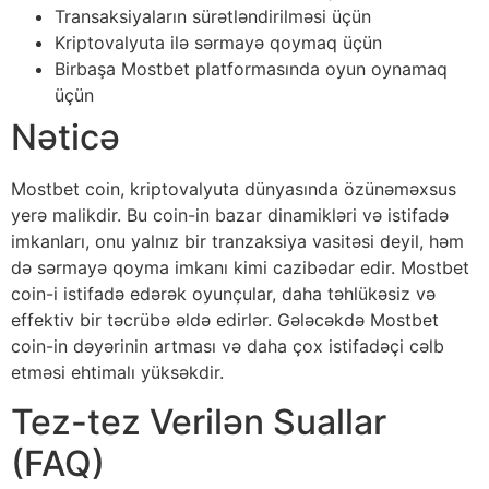
Transaksiyaların sürətləndirilməsi üçün
Kriptovalyuta ilə sərmayə qoymaq üçün
Birbaşa Mostbet platformasında oyun oynamaq
üçün
Nəticə
Mostbet coin, kriptovalyuta dünyasında özünəməxsus
yerə malikdir. Bu coin-in bazar dinamikləri və istifadə
imkanları, onu yalnız bir tranzaksiya vasitəsi deyil, həm
də sərmayə qoyma imkanı kimi cazibədar edir. Mostbet
coin-i istifadə edərək oyunçular, daha təhlükəsiz və
effektiv bir təcrübə əldə edirlər. Gələcəkdə Mostbet
coin-in dəyərinin artması və daha çox istifadəçi cəlb
etməsi ehtimalı yüksəkdir.
Tez-tez Verilən Suallar
(FAQ)