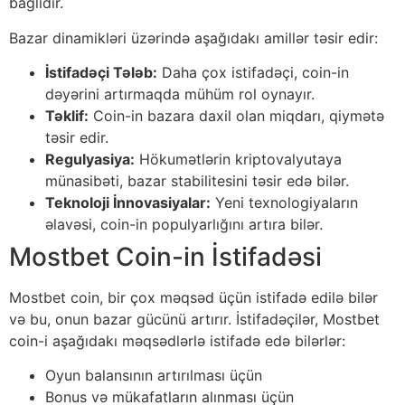
bağlıdır.
Bazar dinamikləri üzərində aşağıdakı amillər təsir edir:
İstifadəçi Tələb:
Daha çox istifadəçi, coin-in
dəyərini artırmaqda mühüm rol oynayır.
Təklif:
Coin-in bazara daxil olan miqdarı, qiymətə
təsir edir.
Regulyasiya:
Hökumətlərin kriptovalyutaya
münasibəti, bazar stabilitesini təsir edə bilər.
Teknoloji İnnovasiyalar:
Yeni texnologiyaların
əlavəsi, coin-in populyarlığını artıra bilər.
Mostbet Coin-in İstifadəsi
Mostbet coin, bir çox məqsəd üçün istifadə edilə bilər
və bu, onun bazar gücünü artırır. İstifadəçilər, Mostbet
coin-i aşağıdakı məqsədlərlə istifadə edə bilərlər:
Oyun balansının artırılması üçün
Bonus və mükafatların alınması üçün