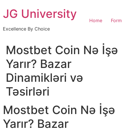
Skip
JG University
to
content
Home
Form
Excellence By Choice
Mostbet Coin Nə İşə
Yarır? Bazar
Dinamikləri və
Təsirləri
Mostbet Coin Nə İşə
Yarır? Bazar