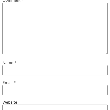
Comment
*
Name
*
Email
*
Website