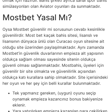
olmak için hazırdır. Bahis şirketi ayrıca sanal spor bahis
simülasyonları olan Aviator oyunları da sunmaktadır.
Mostbet Yasal Mı?
Oysa Mostbet güvenilir mi sorusunun cevabı kesinlikle
güvenilirdir. Most bet kaçak bahis sitesi, lisanslı ve
lisansının dünyaca ünlü olan Curacao oyun sitesine ait
olduğu site üzerinden paylaşılmaktadır. Aynı zamanda
Mostbet’in güvenlik duvarlarının empieza alt yapısının
oldukça sağlam olması sayesinde sitenin oldukça
güvenli olması sağlanmaktadır. Mostbahis, üyeleri için
güvenilir bir site olmakta ve güvenilirlik açısından
oldukça katı kurallara sahip olmaktadır. Site içerisindeki
her oyun ve her şey için belli kurallar bulunmaktadır.
Tek yapmanız gereken, (uygun) oyunu seçip
oynamak empieza kazancınız bonus bakiyenize
eklenir.
Yara yatırılırken empieza kazanılan para çekilirken