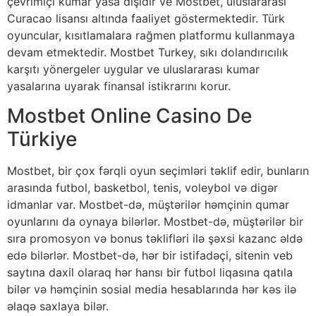
çevrimiçi kumar yasa dışıdır ve Mostbet, uluslararası
Curacao lisansı altında faaliyet göstermektedir. Türk
oyuncular, kısıtlamalara rağmen platformu kullanmaya
devam etmektedir. Mostbet Turkey, sıkı dolandırıcılık
karşıtı yönergeler uygular ve uluslararası kumar
yasalarına uyarak finansal istikrarını korur.
Mostbet Online Casino De
Türkiye
Mostbet, bir çox fərqli oyun seçimləri təklif edir, bunların
arasında futbol, basketbol, tenis, voleybol və digər
idmanlar var. Mostbet-də, müştərilər həmçinin qumar
oyunlarını da oynaya bilərlər. Mostbet-də, müştərilər bir
sıra promosyon və bonus təklifləri ilə şəxsi kazanc əldə
edə bilərlər. Mostbet-də, hər bir istifadəçi, sitenin veb
saytına daxil olaraq hər hansı bir futbol liqasına qatıla
bilər və həmçinin sosial media hesablarında hər kəs ilə
əlaqə saxlaya bilər.