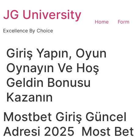
Skip
JG University
to
content
Home
Form
Excellence By Choice
Giriş Yapın, Oyun
Oynayın Ve Hoş
Geldin Bonusu
Kazanın
Mostbet Giriş Güncel
Adresi 2025 ️ Most Bet