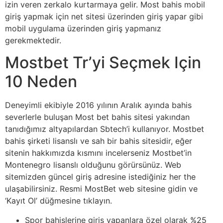
izin veren zerkalo kurtarmaya gelir. Most bahis mobil
giriş yapmak için net sitesi üzerinden giriş yapar gibi
mobil uygulama üzerinden giriş yapmanız
gerekmektedir.
Mostbet Tr’yi Seçmek Için
10 Neden
Deneyimli ekibiyle 2016 yılının Aralık ayında bahis
severlerle buluşan Most bet bahis sitesi yakından
tanıdığımız altyapılardan Sbtech’i kullanıyor. Mostbet
bahis şirketi lisanslı ve sah bir bahis sitesidir, eğer
sitenin hakkımızda kısmını incelerseniz Mostbet’in
Montenegro lisanslı olduğunu görürsünüz. Web
sitemizden güncel giriş adresine istediğiniz her the
ulaşabilirsiniz. Resmi MostBet web sitesine gidin ve
‘Kayıt Ol’ düğmesine tıklayın.
Spor bahislerine giriş yapanlara özel olarak %25