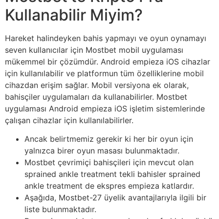
Kullanabilir Miyim?
Hareket halindeyken bahis yapmayı ve oyun oynamayı
seven kullanıcılar için Mostbet mobil uygulaması
mükemmel bir çözümdür. Android empieza iOS cihazlar
için kullanılabilir ve platformun tüm özelliklerine mobil
cihazdan erişim sağlar. Mobil versiyona ek olarak,
bahisçiler uygulamaları da kullanabilirler. Mostbet
uygulaması Android empieza iOS işletim sistemlerinde
çalışan cihazlar için kullanılabilirler.
Ancak belirtmemiz gerekir ki her bir oyun için
yalnızca birer oyun masası bulunmaktadır.
Mostbet çevrimiçi bahisçileri için mevcut olan
sprained ankle treatment tekli bahisler sprained
ankle treatment de ekspres empieza katlardır.
Aşağıda, Mostbet-27 üyelik avantajlarıyla ilgili bir
liste bulunmaktadır.