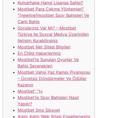
Kumarhane Hangi Lisansa Sahip?
Mostbet Para Çekme Yöntemleri”
“[newline]mostbet Spor Bahisleri Ve
Canlı Bahis
Sorularınız Var Mı? – Mostbet
Türkiye Ile Sosyal Medya Üzerinden
Iletişim Kurabilirsiniz
Mostbet Net Sitesi Bilgileri
En Child Haberlerimiz
Mostbet’te Sunulan Oyunlar Ve
Bahis Seçenekleri
Mostbet Vahşi Yaz Kampı Piyangosu
– Ücretsiz Döndürmeler Ve Ödüller
Kazanın
Mostbet” “tv
Mostbet’te Spor Bahisleri Nasıl
Yapılır?
Mostbet Sms Şikayet
Adım Adım Web Sitesi Engellemesini