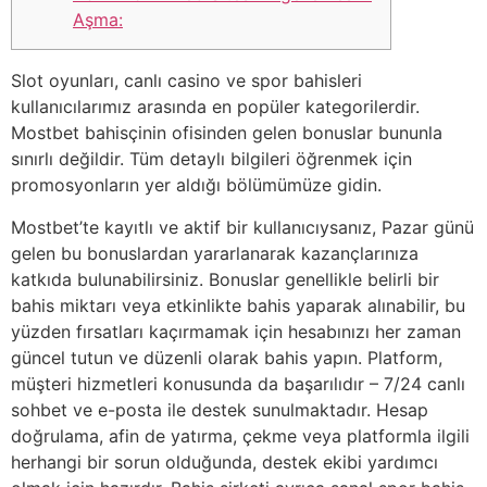
Aşma:
Slot oyunları, canlı casino ve spor bahisleri
kullanıcılarımız arasında en popüler kategorilerdir.
Mostbet bahisçinin ofisinden gelen bonuslar bununla
sınırlı değildir. Tüm detaylı bilgileri öğrenmek için
promosyonların yer aldığı bölümümüze gidin.
Mostbet’te kayıtlı ve aktif bir kullanıcıysanız, Pazar günü
gelen bu bonuslardan yararlanarak kazançlarınıza
katkıda bulunabilirsiniz. Bonuslar genellikle belirli bir
bahis miktarı veya etkinlikte bahis yaparak alınabilir, bu
yüzden fırsatları kaçırmamak için hesabınızı her zaman
güncel tutun ve düzenli olarak bahis yapın. Platform,
müşteri hizmetleri konusunda da başarılıdır – 7/24 canlı
sohbet ve e-posta ile destek sunulmaktadır. Hesap
doğrulama, afin de yatırma, çekme veya platformla ilgili
herhangi bir sorun olduğunda, destek ekibi yardımcı