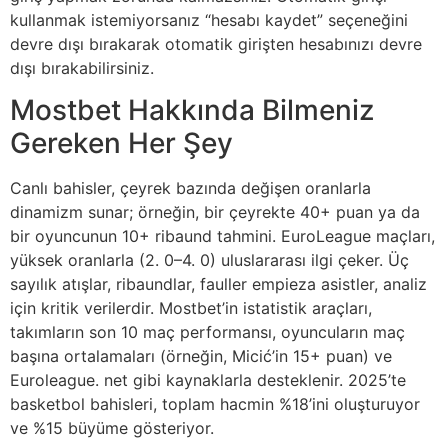
kullanmak istemiyorsanız “hesabı kaydet” seçeneğini
devre dışı bırakarak otomatik girişten hesabınızı devre
dışı bırakabilirsiniz.
Mostbet Hakkında Bilmeniz
Gereken Her Şey
Canlı bahisler, çeyrek bazında değişen oranlarla
dinamizm sunar; örneğin, bir çeyrekte 40+ puan ya da
bir oyuncunun 10+ ribaund tahmini. EuroLeague maçları,
yüksek oranlarla (2. 0–4. 0) uluslararası ilgi çeker. Üç
sayılık atışlar, ribaundlar, fauller empieza asistler, analiz
için kritik verilerdir. Mostbet’in istatistik araçları,
takımların son 10 maç performansı, oyuncuların maç
başına ortalamaları (örneğin, Micić’in 15+ puan) ve
Euroleague. net gibi kaynaklarla desteklenir. 2025’te
basketbol bahisleri, toplam hacmin %18’ini oluşturuyor
ve %15 büyüme gösteriyor.