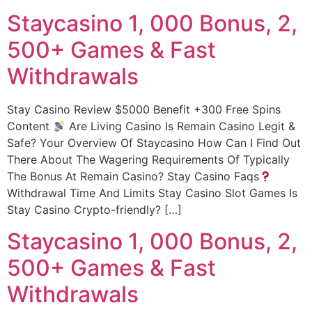
Staycasino 1, 000 Bonus, 2,
500+ Games & Fast
Withdrawals
Stay Casino Review $5000 Benefit +300 Free Spins
Content
Are Living Casino Is Remain Casino Legit &
Safe? Your Overview Of Staycasino How Can I Find Out
There About The Wagering Requirements Of Typically
The Bonus At Remain Casino? Stay Casino Faqs
Withdrawal Time And Limits Stay Casino Slot Games Is
Stay Casino Crypto-friendly? […]
Staycasino 1, 000 Bonus, 2,
500+ Games & Fast
Withdrawals