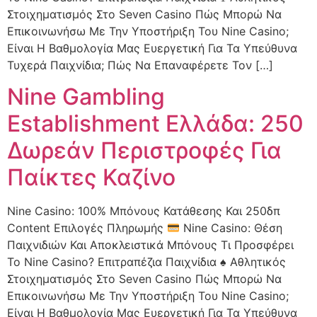
Στοιχηματισμός Στο Seven Casino Πώς Μπορώ Να
Επικοινωνήσω Με Την Υποστήριξη Του Nine Casino;
Είναι Η Βαθμολογία Μας Ευεργετική Για Τα Υπεύθυνα
Τυχερά Παιχνίδια; Πώς Να Επαναφέρετε Τον […]
Nine Gambling
Establishment Ελλάδα: 250
Δωρεάν Περιστροφές Για
Παίκτες Καζίνο
Nine Casino: 100% Μπόνους Κατάθεσης Και 250δπ
Content Επιλογές Πληρωμής
Nine Casino: Θέση
Παιχνιδιών Και Αποκλειστικά Μπόνους Τι Προσφέρει
Το Nine Casino? Επιτραπέζια Παιχνίδια
♠️
Αθλητικός
Στοιχηματισμός Στο Seven Casino Πώς Μπορώ Να
Επικοινωνήσω Με Την Υποστήριξη Του Nine Casino;
Είναι Η Βαθμολογία Μας Ευεργετική Για Τα Υπεύθυνα