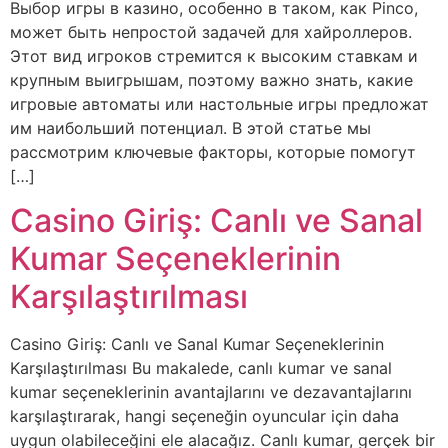
Выбор игры в казино, особенно в таком, как Pinco,
может быть непростой задачей для хайроллеров.
Этот вид игроков стремится к высоким ставкам и
крупным выигрышам, поэтому важно знать, какие
игровые автоматы или настольные игры предложат
им наибольший потенциал. В этой статье мы
рассмотрим ключевые факторы, которые помогут
[…]
Casino Giriş: Canlı ve Sanal
Kumar Seçeneklerinin
Karşılaştırılması
Casino Giriş: Canlı ve Sanal Kumar Seçeneklerinin
Karşılaştırılması Bu makalede, canlı kumar ve sanal
kumar seçeneklerinin avantajlarını ve dezavantajlarını
karşılaştırarak, hangi seçeneğin oyuncular için daha
uygun olabileceğini ele alacağız. Canlı kumar, gerçek bir