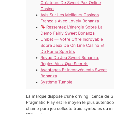
Créateurs De Sweet Paz Online
Casino
Avis Sur Les Meilleurs Casinos
Français Avec Lovely Bonanza
Ressentez L’énergie Sobre La
Démo Fairly Sweet Bonanza
Unibet — Votre Offre Incroyable
Sobre Jeux De On Line Casino Et
De Rome Sportifs
Revue Du Jeu Sweet Bonanza,
Règles Ainsi Que Secrets
Avantages Et Inconvénients Sweet
Bonanza
Système Tumble
La marque dispose d’une driving licence de Gibr
Pragmatic Play est le moyen le plus autentico
champ para jeu collecte trois symboles ou in a