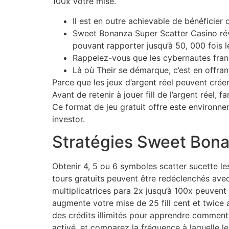
100x votre mise.
Il est en outre achievable de bénéficier
Sweet Bonanza Super Scatter Casino rév
pouvant rapporter jusqu’à 50, 000 fois l
Rappelez-vous que les cybernautes franç
Là où Their se démarque, c’est en offran
Parce que les jeux d’argent réel peuvent crée
Avant de retenir à jouer fill de l’argent réel
Ce format de jeu gratuit offre este environne
investor.
Stratégies Sweet Bon
Obtenir 4, 5 ou 6 symboles scatter sucette le
tours gratuits peuvent être redéclenchés avec
multiplicatrices para 2x jusqu’à 100x peuvent
augmente votre mise de 25 fill cent et twice 
des crédits illimités pour apprendre comment
activé, et comparez la fréquence à laquelle 