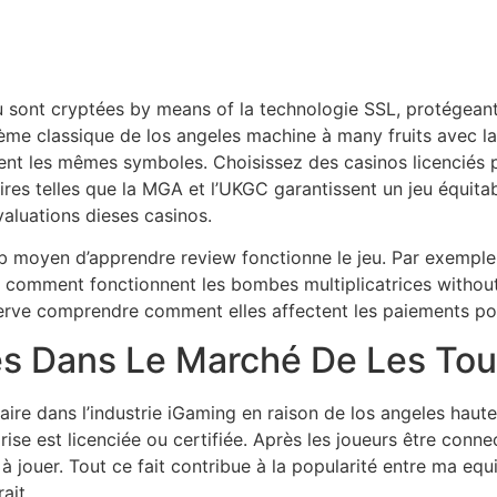
 sont cryptées by means of la technologie SSL, protégeant 
ème classique de los angeles machine à many fruits avec la
hent les mêmes symboles. Choisissez des casinos licenciés
ires telles que la MGA et l’UKGC garantissent un jeu équitabl
évaluations dieses casinos.
b moyen d’apprendre review fonctionne le jeu. Par exemple,
er comment fonctionnent les bombes multiplicatrices witho
serve comprendre comment elles affectent les paiements pote
es Dans Le Marché De Les Tou
ire dans l’industrie iGaming en raison de los angeles haute
prise est licenciée ou certifiée. Après les joueurs être conn
 jouer. Tout ce fait contribue à la popularité entre ma equ
ait.