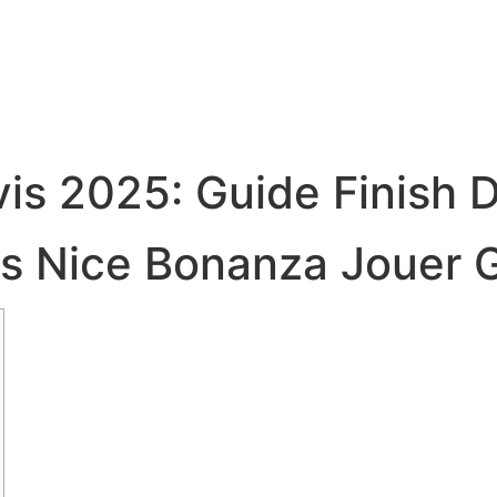
s 2025: Guide Finish D
s Nice Bonanza Jouer 