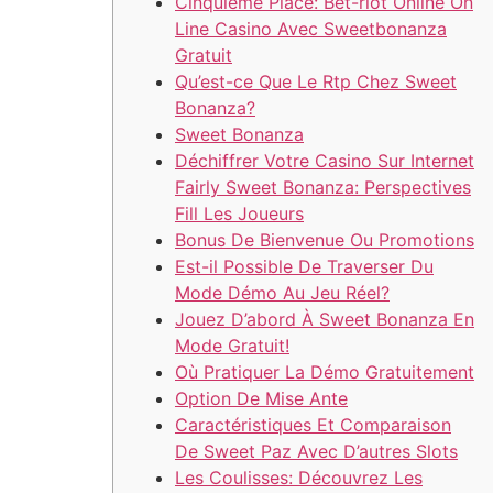
Cinquième Place: Bet-riot Online On
Line Casino Avec Sweetbonanza
Gratuit
Qu’est-ce Que Le Rtp Chez Sweet
Bonanza?
Sweet Bonanza
Déchiffrer Votre Casino Sur Internet
Fairly Sweet Bonanza: Perspectives
Fill Les Joueurs
Bonus De Bienvenue Ou Promotions
Est-il Possible De Traverser Du
Mode Démo Au Jeu Réel?
Jouez D’abord À Sweet Bonanza En
Mode Gratuit!
Où Pratiquer La Démo Gratuitement
Option De Mise Ante
Caractéristiques Et Comparaison
De Sweet Paz Avec D’autres Slots
Les Coulisses: Découvrez Les