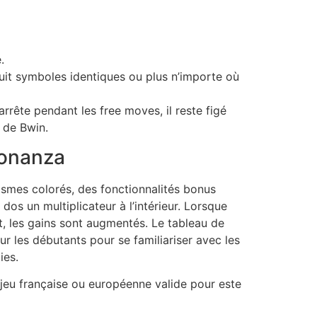
.
uit symboles identiques ou plus n’importe où
rrête pendant les free moves, il reste figé
r de Bwin.
Bonanza
hismes colorés, des fonctionnalités bonus
dos un multiplicateur à l’intérieur. Lorsque
t, les gains sont augmentés. Le tableau de
r les débutants pour se familiariser avec les
ies.
 jeu française ou européenne valide pour este