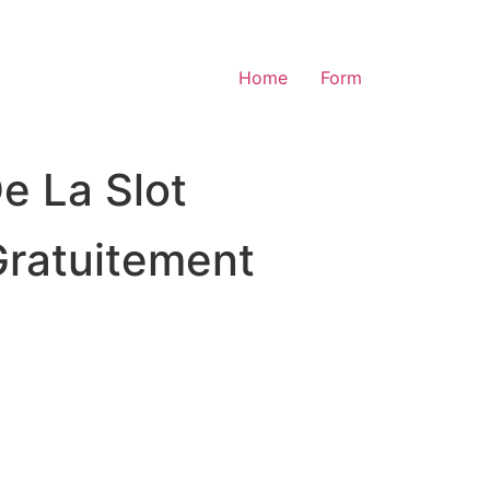
Home
Form
e La Slot
Gratuitement