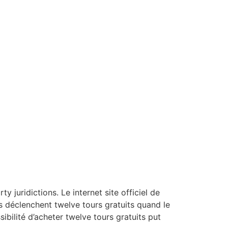
y juridictions. Le internet site officiel de
s déclenchent twelve tours gratuits quand le
ibilité d’acheter twelve tours gratuits put