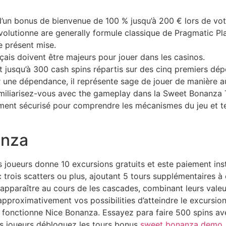
 d’un bonus de bienvenue de 100 % jusqu’à 200 € lors de votr
olutionne are generally formule classique de Pragmatic P
e présent mise.
ais doivent être majeurs pour jouer dans les casinos.
t jusqu’à 300 cash spins répartis sur des cinq premiers dép
r une dépendance, il représente sage de jouer de manière aut
, familiarisez-vous avec the gameplay dans la Sweet Bonanza 
ment sécurisé pour comprendre les mécanismes du jeu et tes
anza
s joueurs donne 10 excursions gratuits et este paiement in
 trois scatters ou plus, ajoutant 5 tours supplémentaires à
 apparaître au cours de les cascades, combinant leurs valeur
approximativement vos possibilities d’atteindre le excursio
 fonctionne Nice Bonanza. Essayez para faire 500 spins av
les joueurs débloquez les tours bonus
sweet bonanza demo
.