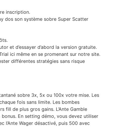
e inscription.
lay dos son système sobre Super Scatter
ôts.
or et d’essayer d’abord la version gratuite.
Trial ici même en se promenant sur notre site.
ter différentes stratégies sans risque
stantané sobre 3x, 5x ou 100x votre mise. Les
 chaque fois sans limite. Les bombes
s fill de plus gros gains. L’Ante Gamble
n bonus. En setting démo, vous devez utiliser
ec l’Ante Wager désactivé, puis 500 avec