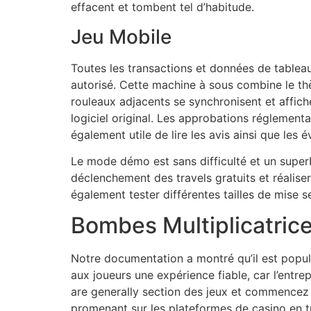
effacent et tombent tel d’habitude.
Jeu Mobile
Toutes les transactions et données de tableau
autorisé. Cette machine à sous combine le th
rouleaux adjacents se synchronisent et affic
logiciel original. Les approbations réglementa
également utile de lire les avis ainsi que les 
Le mode démo est sans difficulté et un super
déclenchement des travels gratuits et réalis
également tester différentes tailles de mise 
Bombes Multiplicatric
Notre documentation a montré qu’il est popula
aux joueurs une expérience fiable, car l’entre
are generally section des jeux et commencez à
promenant sur les plateformes de casino en tr