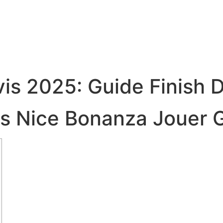
s 2025: Guide Finish D
s Nice Bonanza Jouer 