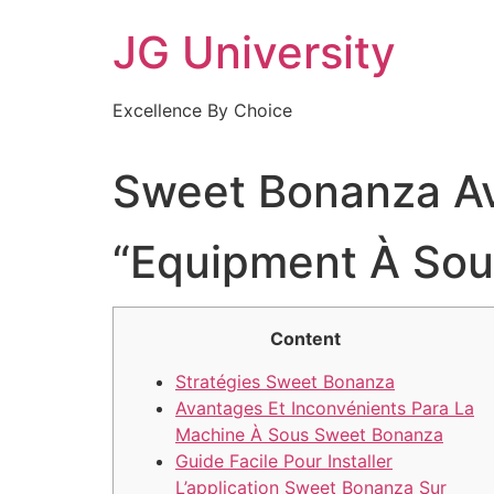
Skip
JG University
to
content
Excellence By Choice
Sweet Bonanza Avi
“Equipment À Sou
Content
Stratégies Sweet Bonanza
Avantages Et Inconvénients Para La
Machine À Sous Sweet Bonanza
Guide Facile Pour Installer
L’application Sweet Bonanza Sur