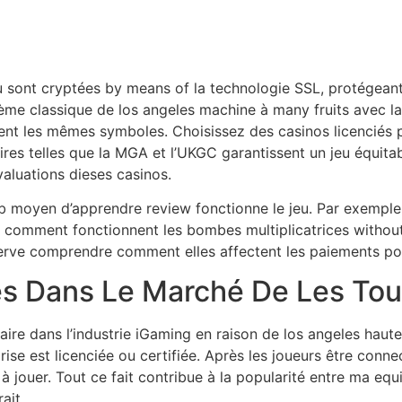
 sont cryptées by means of la technologie SSL, protégeant 
ème classique de los angeles machine à many fruits avec la
hent les mêmes symboles. Choisissez des casinos licenciés
ires telles que la MGA et l’UKGC garantissent un jeu équitabl
évaluations dieses casinos.
b moyen d’apprendre review fonctionne le jeu. Par exemple,
er comment fonctionnent les bombes multiplicatrices witho
serve comprendre comment elles affectent les paiements pote
es Dans Le Marché De Les Tou
ire dans l’industrie iGaming en raison de los angeles haute
prise est licenciée ou certifiée. Après les joueurs être conn
 jouer. Tout ce fait contribue à la popularité entre ma equ
ait.