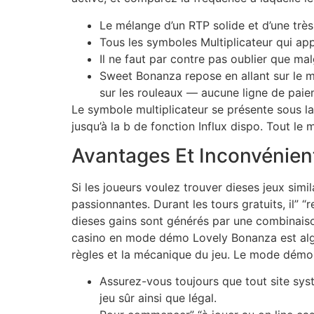
Le mélange d’un RTP solide et d’une très 
Tous les symboles Multiplicateur qui ap
Il ne faut par contre pas oublier que mal
Sweet Bonanza repose en allant sur le m
sur les rouleaux — aucune ligne de paiem
Le symbole multiplicateur se présente sous la
jusqu’à la b de fonction Influx dispo. Tout le
Avantages Et Inconvénie
Si les joueurs voulez trouver dieses jeux simi
passionnantes. Durant les tours gratuits, il” “
dieses gains sont générés par une combinaiso
casino en mode démo Lovely Bonanza est algun 
règles et la mécanique du jeu. Le mode démo 
Assurez-vous toujours que tout site sys
jeu sûr ainsi que légal.