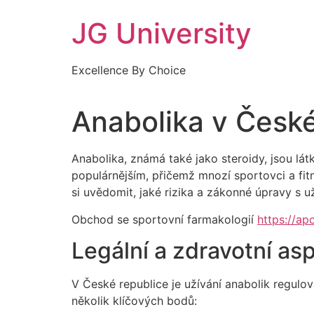
Skip
JG University
to
content
Excellence By Choice
Anabolika v České
Anabolika, známá také jako steroidy, jsou lát
populárnějším, přičemž mnozí sportovci a fitn
si uvědomit, jaké rizika a zákonné úpravy s u
Obchod se sportovní farmakologií
https://ap
Legální a zdravotní as
V České republice je užívání anabolik regul
několik klíčových bodů: