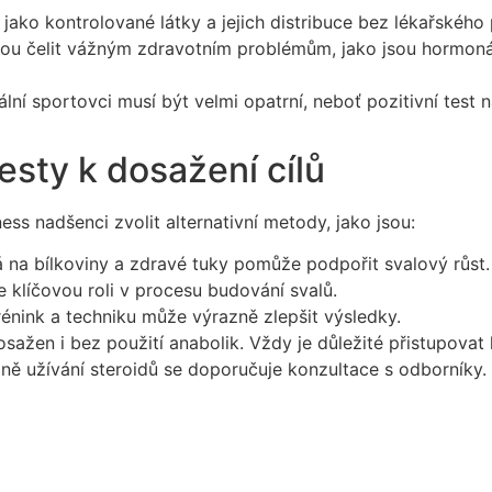
a jako kontrolované látky a jejich distribuce bez lékařského
ohou čelit vážným zdravotním problémům, jako jsou hormoná
lní sportovci musí být velmi opatrní, neboť pozitivní test 
cesty k dosažení cílů
ess nadšenci zvolit alternativní metody, jako jsou:
 na bílkoviny a zdravé tuky pomůže podpořit svalový růst.
 klíčovou roli v procesu budování svalů.
trénink a techniku může výrazně zlepšit výsledky.
osažen i bez použití anabolik. Vždy je důležité přistupov
dně užívání steroidů se doporučuje konzultace s odborníky.