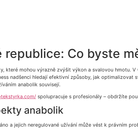
 republice: Co byste mě
ky, které mohou výrazně zvýšit výkon a svalovou hmotu. V Č
ess nadšenci hledají efektivní způsoby, jak optimalizovat s
žíváním anabolik souvisejí.
otekstyrka.com/
spolupracuje s profesionály – obdržíte pou
pekty anabolik
ováno a jejich neregulované užívání může vést k právním p