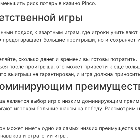
меньшить риск потерь в казино Pinco.
етственной игры
анный подход к азартным играм, где игроки учитывают
о предотвращает большие проигрыши, но и сохраняет 
ляйте, сколько денег и времени вы готовы потратить.
ься после проигрыша, это может привести к еще боль
что выигрыш не гарантирован, и игра должна приносить 
 доминирующим преимущест
ша является выбор игр с низким доминирующим преим
агают игрокам большие шансы на победу. Рассмотрим н
 он может иметь одно из самых низких преимуществ ка
 навыков и стратегии игры.