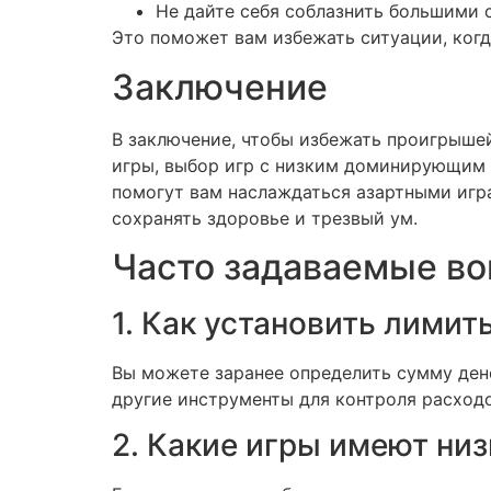
Не дайте себя соблазнить большими с
Это поможет вам избежать ситуации, когд
Заключение
В заключение, чтобы избежать проигрыше
игры, выбор игр с низким доминирующим 
помогут вам наслаждаться азартными игра
сохранять здоровье и трезвый ум.
Часто задаваемые во
1. Как установить лимиты
Вы можете заранее определить сумму дене
другие инструменты для контроля расходо
2. Какие игры имеют ни