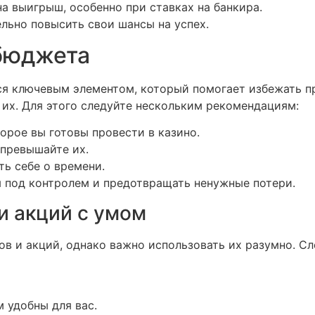
а выигрыш, особенно при ставках на банкира.
ельно повысить свои шансы на успех.
 бюджета
я ключевым элементом, который помогает избежать п
их. Для этого следуйте нескольким рекомендациям:
орое вы готовы провести в казино.
 превышайте их.
ть себе о времени.
я под контролем и предотвращать ненужные потери.
и акций с умом
ов и акций, однако важно использовать их разумно. С
м удобны для вас.