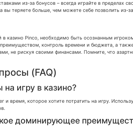
тавками из-за бонусов – всегда играйте в пределах с
а вы теряете больше, чем можете себе позволить из-за
й в казино Pinco, необходимо быть осознанным игроко
преимуществом, контроль времени и бюджета, а также
ми, не рискуя своими финансами. Помните, что азартны
просы (FAQ)
 на игру в казино?
г и время, которое хотите потратить на игру. Использ
в.
зкое доминирующее преимущест