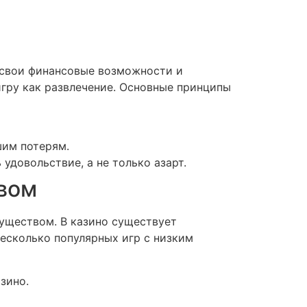
 свои финансовые возможности и
игру как развлечение. Основные принципы
шим потерям.
удовольствие, а не только азарт.
вом
уществом. В казино существует
есколько популярных игр с низким
зино.