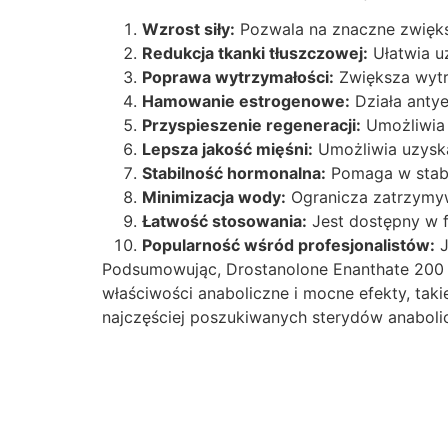
Wzrost siły:
Pozwala na znaczne zwiększ
Redukcja tkanki tłuszczowej:
Ułatwia uz
Poprawa wytrzymałości:
Zwiększa wytrz
Hamowanie estrogenowe:
Działa antye
Przyspieszenie regeneracji:
Umożliwia 
Lepsza jakość mięśni:
Umożliwia uzyskan
Stabilność hormonalna:
Pomaga w stabi
Minimizacja wody:
Ogranicza zatrzymywa
Łatwość stosowania:
Jest dostępny w fo
Popularność wśród profesjonalistów:
J
Podsumowując, Drostanolone Enanthate 200 
właściwości anaboliczne i mocne efekty, takie
najczęściej poszukiwanych sterydów anaboli