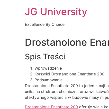
Skip
JG University
to
content
Excellence By Choice
Drostanolone Ena
Spis Treści
Wprowadzenie
Korzyści Drostanolone Enanthate 200
Podsumowanie
Drostanolone Enanthate 200 to jeden z najb
unikalna struktura chemiczna oraz właściwoś
efektywnego wsparcia w budowie masy mięśn
Drostanolone Enanthate 200
oferuje wiele ko