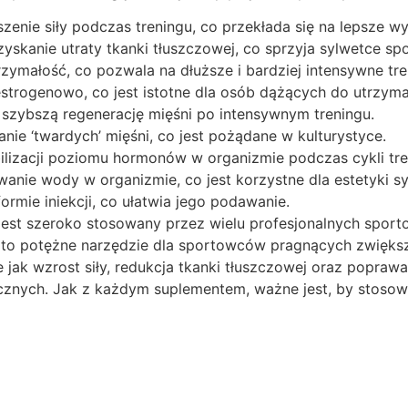
enie siły podczas treningu, co przekłada się na lepsze wy
yskanie utraty tkanki tłuszczowej, co sprzyja sylwetce sp
ymałość, co pozwala na dłuższe i bardziej intensywne tren
strogenowo, co jest istotne dla osób dążących do utrzyma
szybszą regenerację mięśni po intensywnym treningu.
ie ‘twardych’ mięśni, co jest pożądane w kulturystyce.
lizacji poziomu hormonów w organizmie podczas cykli tr
nie wody w organizmie, co jest korzystne dla estetyki sy
rmie iniekcji, co ułatwia jego podawanie.
est szeroko stosowany przez wielu profesjonalnych sport
to potężne narzędzie dla sportowców pragnących zwiększ
 jak wzrost siły, redukcja tkanki tłuszczowej oraz poprawa
cznych. Jak z każdym suplementem, ważne jest, by stosow