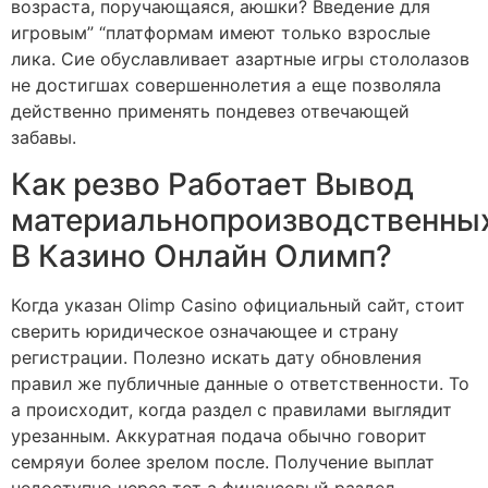
возраста, поручающаяся, аюшки? Введение для
игровым” “платформам имеют только взрослые
лика. Сие обуславливает азартные игры стололазов
не достигшах совершеннолетия а еще позволяла
действенно применять пондевез отвечающей
забавы.
Как резво Работает Вывод
материальнопроизводственны
В Казино Онлайн Олимп?
Когда указан Olimp Casino официальный сайт, стоит
сверить юридическое означающее и страну
регистрации. Полезно искать дату обновления
правил же публичные данные о ответственности. То
а происходит, когда раздел с правилами выглядит
урезанным. Аккуратная подача обычно говорит
семряуи более зрелом после. Получение выплат
недоступно через тот а финансовый раздел,