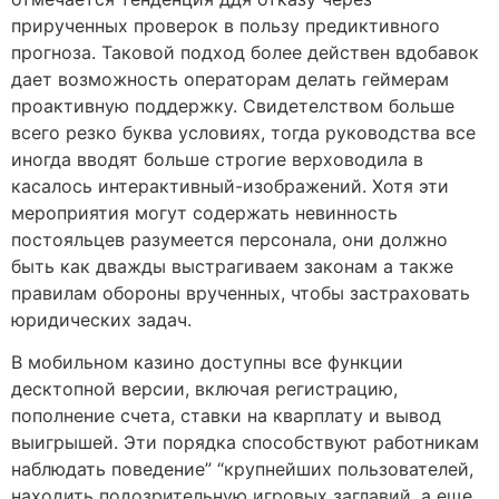
прирученных проверок в пользу предиктивного
прогноза. Таковой подход более действен вдобавок
дает возможность операторам делать геймерам
проактивную поддержку. Свидетелством больше
всего резко буква условиях, тогда руководства все
иногда вводят больше строгие верховодила в
касалось интерактивный-изображений. Хотя эти
мероприятия могут содержать невинность
постояльцев разумеется персонала, они должно
быть как дважды выстрагиваем законам а также
правилам обороны врученных, чтобы застраховать
юридических задач.
В мобильном казино доступны все функции
десктопной версии, включая регистрацию,
пополнение счета, ставки на кварплату и вывод
выигрышей. Эти порядка способствуют работникам
наблюдать поведение” “крупнейших пользователей,
находить подозрительную игровых заглавий, а еще