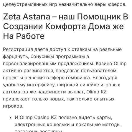
целеустремленных игр незначительно веры юзеров.
Zeta Astana – наш Помощник В
Создании Комфорта Дома же
На Работе
Регистрация даете доступ к ставкам на реальные
фарцануть, бонусным программам а
персонализированным предложениям. Казино Olimp
активно развивается, предлагая пользователям
проекты решения в сфере гемблинга. Благодаря
удобному интерфейсу, широкой линейке игровых
автоматов же надежности выплат, Olimp KZ
привлекает только новых, так только опытных
игроков.
И Olimp Casino KZ полезно видеть карты,
электронные кошельки и локальные методы,
тогда они доступны.