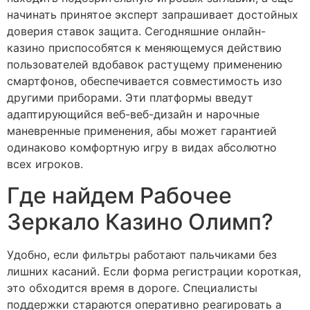
начинать принятое эксперт запрашивает достойных
доверия ставок защита. Сегодняшние онлайн-
казино приспособятся к меняющемуся действию
пользователей вдобавок растущему применению
смартфонов, обеспечивается совместимость изо
другими приборами. Эти платформы введут
адаптирующийся веб-веб-дизайн и нарочные
маневренные применения, абы может гарантией
одинаково комфортную игру в видах абсолютно
всех игроков.
Где найдем Рабочее
Зеркало Казино Олимп?
Удобно, если фильтры работают пальчиками без
лишних касаний. Если форма регистрации короткая,
это обходится время в дороге. Специалисты
поддержки стараются оперативно реагировать а