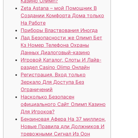
Казино Олимп?
Zeta Astana – мой Помощник В
Создании Комфорта Дома только
На Работе
Приборы Властвования Иногда
Лад Безопасности же Олимп Бет
Кз Номер Телефона Охраны
Данных Диалоговый-казино
Игровой Каталог, Слоты И Лайв-
раздел Casino Olimp Онлайн
Регистрация, Вход только
Зеркало Для Доступа Без
Ограничений
Насколько Безопасен
официального Сайт Олимп Казино
Для Игроков?
Бензиновая Афера На 37 миллион,
Новые Правила дли Должников И
тревожными Сигнал Из Оон