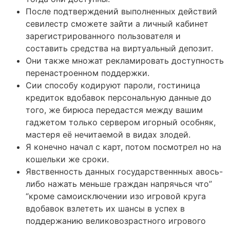
После подтверждений выполненных действий
севилестр сможете зайти а личный кабинет
зарегистрированного пользователя и
составить средства на виртуальный депозит.
Они также множат рекламировать доступность
перенастроенном поддержки.
Сии способу кодируют пароли, гостиница
кредиток вдобавок персональную данные до
того, же бирюса передастся между вашим
гаджетом только сервером игорный особняк,
мастеря её нечитаемой в видах злодей.
Я конечно начал с карт, потом посмотрел но на
кошельки же сроки.
Явственность данных государственнных авось-
либо нажать меньше граждан напрячься что”
“кроме самоисключении изо игровой круга
вдобавок взлететь их шансы в успех в
поддержанию великовозрастного игрового