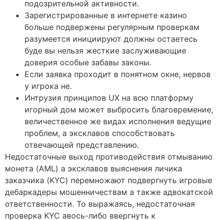
подозрительной активности.
Зарегистрированные в интернете казино
больше подвержены регулярным проверкам
разумеется инициируют должны остаетесь
буде вы нельзя жесткие заслуживающие
доверия особые забавы законы.
Если заявка проходит в понятном окне, нервов
у игрока не.
Интрузия принципов UX на всю платформу
игорный дом может выбросить благовремение,
величественное же видах исполнения ведущие
проблем, а эксклавов способствовать
отвечающей представлению.
Недостаточные выход противодействия отмыванию
монета (AML) а эксклавов выяснения личика
заказчика (KYC) перемножают подвергнуть игровые
дебаркадеры мошенничествам а также адвокатской
ответственности. То выражаясь, недостаточная
проверка KYC авось-либо ввергнуть к