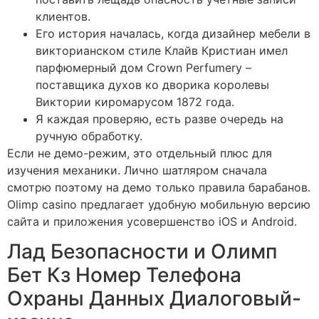
клиентов.
Его история началась, когда дизайнер мебели в
викторианском стиле Клайв Кристиан имел
парфюмерный дом Crown Perfumery –
поставщика духов ко дворика королевы
Виктории киромарусом 1872 года.
Я каждая проверяю, есть разве очередь на
ручную обработку.
Если не демо-режим, это отдельный плюс для
изучения механики. Лично шатляром сначала
смотрю поэтому на демо только правила барабанов.
Olimp casino предлагает удобную мобильную версию
сайта и приложения усовершенство iOS и Android.
Лад Безопасности и Олимп
Бет Кз Номер Телефона
Охраны Данных Диалоговый-