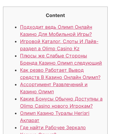
Content
Подходит ведь Олимп Онлайн
Казино Для Мобильной Игры?
Игровой Каталог, Слоты И Лайв-
раздел а Olimp Casino Kz
Плюсы же Слабые Стороны
Бренда Казино Олимп следующий
Как резво Работает Вывод
средств В Казино Онлайн Олимп?
Ассортимент Развлечений и
Казино Олимп
Какие Бонусы Обычно Доступны а
Olimp Casino нового Игрокам?
Олимп Казино Туралы Негізгі
Ақпарат
Где найти Рабочее Зеркало