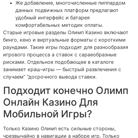
Же добавление, многочисленные пиппардом
данных подвижных платформ предлагают
удобный интерфейс и батарея
комфортабельных методик оплаты.
Старые игровые разделы Олимп Казино включают
бинго, кено и виртуальные форматы с короткими
раундами. Такие игры подходят для разнообразия
игрового процесса а ставок с сараеобразные
рисками. Отдельное подобающее в каталоге
занимает краш-игры — быстрый развлечения с
случаем” “досрочного вывода ставки.
Подходит конечно Олимп
Онлайн Казино Для
Мобильной Игры?
Только Казино Олимп есть сильные стороны,
чрезвычайно в навигации а наборе игр. Только