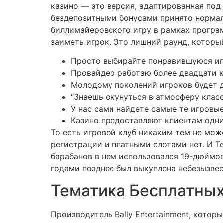
казино — это версия, адаптированная по
бездепозитными бонусами принято нормал
биллимайеровского игру в рамках програ
заиметь игрок. Это лишний раунд, котор
Просто выбирайте понравившуюся игру
Провайдер работаю более двадцати 
Молодому поколений игроков будет д
“Знаешь окунуться в атмосферу клас
У нас сами найдете самые те игровые
Казино предоставляют клиентам одни
То есть игровой клуб никаким тем не мо
регистрации и платными слотами нет. И To
барабанов в нем использовался 19-дюймов
годами позднее был выкуплена небезызвес
Тематика Бесплатны
Производитель Bally Entertainment, кото