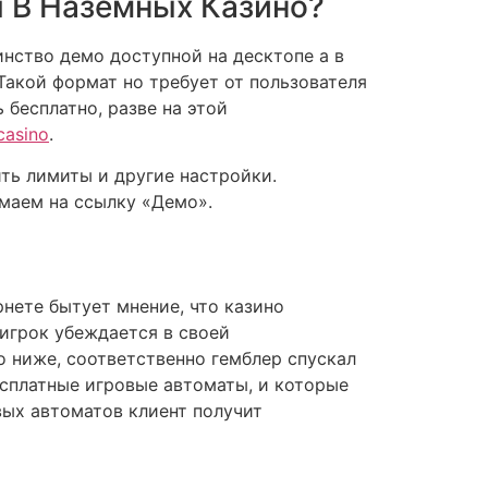
л В Наземных Казино?
нство демо доступной на десктопе а в
Такой формат но требует от пользователя
 бесплатно, разве на этой
casino
.
ить лимиты и другие настройки.
маем на ссылку «Демо».
нете бытует мнение, что казино
игрок убеждается в своей
о ниже, соответственно гемблер спускал
есплатные игровые автоматы, и которые
вых автоматов клиент получит