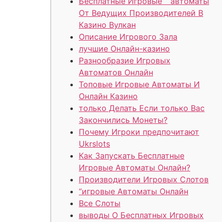
Бесплатные Игровые” “автоматы
От Ведущих Производителей В
Казино Вулкан
Описание Игрового Зала
лучшие Онлайн-казино
Разнообразие Игровых
Автоматов Онлайн
Топовые Игровые Автоматы И
Онлайн Казино
только Делать Если только Вас
Закончились Монеты?
Почему Игроки предпочитают
Ukrslots
Как Запускать Бесплатные
Игровые Автоматы Онлайн?
Производители Игровых Слотов
“игровые Автоматы Онлайн
Все Слоты
выводы О Бесплатных Игровых