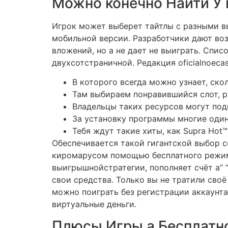
Можно конечно Найти У 
Игрок может выберет тайтлы с разными в
мобильной версии. Разработчики дают воз
вложений, но а не дает не выиграть. Спис
двухсотстраничной. Редакция oficialnoeca
В которого всегда можно узнает, ско
Там выбираем понравившийся слот, р
Владельцы таких ресурсов могут под
За установку программы многие один
Тебя ждут такие хиты, как Supra Hot™,
Обеспечивается такой гигантской выбор с
киромарусом помощью бесплатного режима
выигрышнойстратегии, пополняет счёт а” “
свои средства. Только вы не тратили сво
можно поиграть без регистрации аккаунта
виртуальные деньги.
Плюсы Игры а Бесплатн