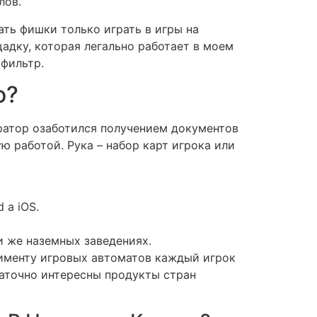
лов.
ть фишки только играть в игры на
щадку, которая легально работает в моем
фильтр.
о?
ратор озаботился получением документов
ую работой. Рука – набор карт игрока или
 а iOS.
и же наземных заведениях.
тименту игровых автоматов каждый игрок
таточно интересны продукты стран