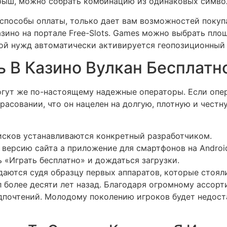
грыш, можно собрать комбинацию из одинаковых симво
способы оплаты, только дает вам возможностей покупа
зино на портале Free-Slots. Games можно выбрать пло
кой нужд автоматически активируется геопозиционный 
 В Казино Вулкан Бесплатн
гут же по-настоящему надежные операторы. Если опе
красовании, что он нацелен на долгую, плотную и честн
сков устанавливаются конкретный разработчиком.
версию сайта а приложение для смартфонов на Android
 «Играть бесплатно» и дождаться загрузки.
аются судя образцу первых аппаратов, которые стоял
л более десяти лет назад. Благодаря огромному ассор
едпочтений. Молодому поколению игроков будет недос