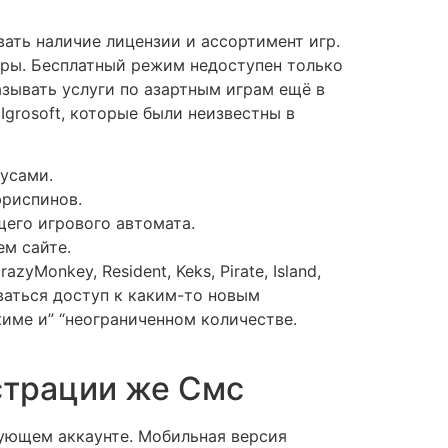
ать наличие лицензии и ассортимент игр.
гры. Бесплатный режим недоступен только
азывать услуги по азартным играм ещё в
Igrosoft, которые были неизвестны в
усами.
фриспинов.
его игрового автомата.
ем сайте.
Monkey, Resident, Keks, Pirate, Island,
оваться доступ к каким-то новым
жиме и” “неограниченном количестве.
страции же Смс
вующем аккаунте. Мобильная версия