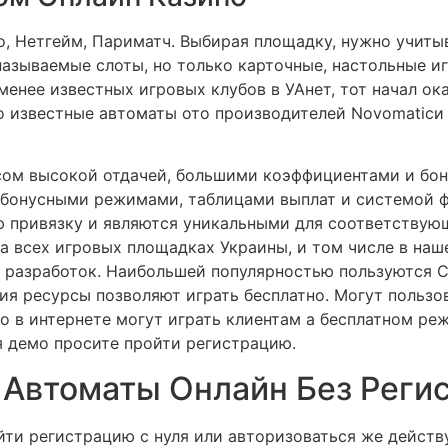
 Нетгейм, Париматч. Выбирая площадку, нужно учитыв
азываемые слоты, но только карточные, настольные и
менее известных игровых клубов в УАнет, тот начал ок
о известные автоматы ото производителей Novomaticи 
ом высокой отдачей, большими коэффициентами и бон
 бонусными режимами, таблицами выплат и системой 
 привязку и являются уникальными для соответствующ
а всех игровых площадках Украины, и том числе в наш
разработок. Наибольшей популярностью пользуются Crazy
чения ресурсы позволяют играть бесплатно. Могут польз
о в интернете могут играть клиентам а бесплатном ре
я демо просите пройти регистрацию.
Автоматы Онлайн Без Реги
йти регистрацию с нуля или авторизоваться же дейст