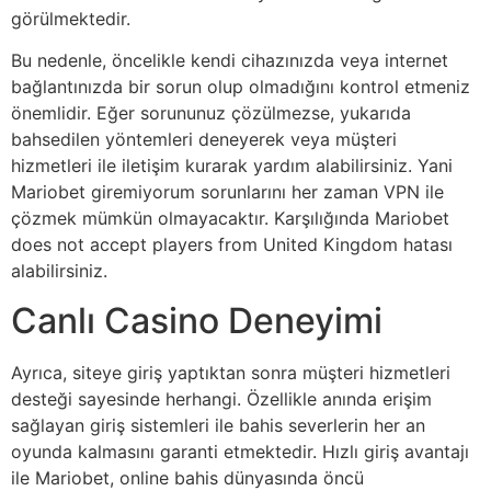
görülmektedir.
Bu nedenle, öncelikle kendi cihazınızda veya internet
bağlantınızda bir sorun olup olmadığını kontrol etmeniz
önemlidir. Eğer sorununuz çözülmezse, yukarıda
bahsedilen yöntemleri deneyerek veya müşteri
hizmetleri ile iletişim kurarak yardım alabilirsiniz. Yani
Mariobet giremiyorum sorunlarını her zaman VPN ile
çözmek mümkün olmayacaktır. Karşılığında Mariobet
does not accept players from United Kingdom hatası
alabilirsiniz.
Canlı Casino Deneyimi
Ayrıca, siteye giriş yaptıktan sonra müşteri hizmetleri
desteği sayesinde herhangi. Özellikle anında erişim
sağlayan giriş sistemleri ile bahis severlerin her an
oyunda kalmasını garanti etmektedir. Hızlı giriş avantajı
ile Mariobet, online bahis dünyasında öncü