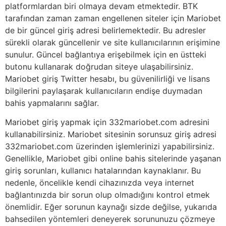
platformlardan biri olmaya devam etmektedir. BTK
tarafından zaman zaman engellenen siteler için Mariobet
de bir güncel giriş adresi belirlemektedir. Bu adresler
sürekli olarak güncellenir ve site kullanıcılarının erişimine
sunulur. Güncel bağlantıya erişebilmek için en üstteki
butonu kullanarak doğrudan siteye ulaşabilirsiniz.
Mariobet giriş Twitter hesabı, bu güvenilirliği ve lisans
bilgilerini paylaşarak kullanıcıların endişe duymadan
bahis yapmalarını sağlar.
Mariobet giriş yapmak için 332mariobet.com adresini
kullanabilirsiniz. Mariobet sitesinin sorunsuz giriş adresi
332mariobet.com üzerinden işlemlerinizi yapabilirsiniz.
Genellikle, Mariobet gibi online bahis sitelerinde yaşanan
giriş sorunları, kullanıcı hatalarından kaynaklanır. Bu
nedenle, öncelikle kendi cihazınızda veya internet
bağlantınızda bir sorun olup olmadığını kontrol etmek
önemlidir. Eğer sorunun kaynağı sizde değilse, yukarıda
bahsedilen yöntemleri deneyerek sorununuzu çözmeye