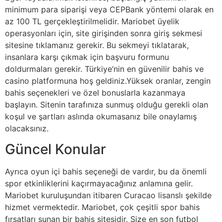
minimum para siparişi veya CEPBank yöntemi olarak en
az 100 TL gerçekleştirilmelidir. Mariobet üyelik
operasyonları için, site girişinden sonra giriş sekmesi
sitesine tıklamanız gerekir. Bu sekmeyi tıklatarak,
insanlara karşı çıkmak için başvuru formunu
doldurmaları gerekir. Türkiye’nin en güvenilir bahis ve
casino platformuna hoş geldiniz.Yüksek oranlar, zengin
bahis seçenekleri ve özel bonuslarla kazanmaya
başlayın. Sitenin tarafınıza sunmuş olduğu gerekli olan
koşul ve şartları aslında okumasanız bile onaylamış
olacaksınız.
Güncel Konular
Ayrıca oyun içi bahis seçeneği de vardır, bu da önemli
spor etkinliklerini kaçırmayacağınız anlamına gelir.
Mariobet kuruluşundan itibaren Curacao lisanslı şekilde
hizmet vermektedir. Mariobet, çok çeşitli spor bahis
fırsatları sunan bir bahis sitesidir. Size en son futbol