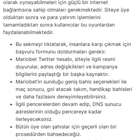
olarak oynayabilmeleri için güçlü bir internet
bağlantısına sahip olmaları gerekmektedir. Siteye üye
olduktan sonra ve para yatırım işlemlerini
tamamladıktan sonra kullanıcılar bu oyunlardan
faydalanabilmektedir.
Bu sekmeyi tıklatarak, insanlara karşı çıkmak için
başvuru formunu doldurmaları gerekir.
Mariobet Twitter hesabı, siteyle ilgili resmi
duyurular, adres değişiklikleri ve kampanya
bilgilerini paylaştığı bir başka kaynaktır.
Mariobet’in sunduğu geniş bahis seçenekleri ile
maç sonucu, gol atacak takım, handikap bahisleri
ve daha fazlasını deneyimleyebilirsiniz.
İlgili pencerelerden devam edip, DNS sunucu
adreslerinin olduğu pencereye kadar
ilerleyeceksiniz.
Bütün üye olan şahıslar için geçerli olan bir
prosedürden bahsedeceğiz.