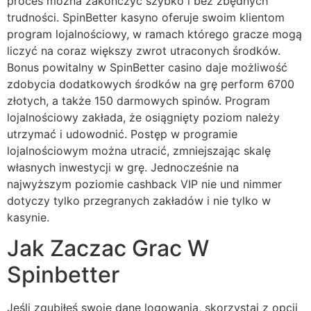
proces można zakończyć szybko i bez zbędnych
trudności. SpinBetter kasyno oferuje swoim klientom
program lojalnościowy, w ramach którego gracze mogą
liczyć na coraz większy zwrot utraconych środków.
Bonus powitalny w SpinBetter casino daje możliwość
zdobycia dodatkowych środków na grę perform 6700
złotych, a także 150 darmowych spinów. Program
lojalnościowy zakłada, że osiągnięty poziom należy
utrzymać i udowodnić. Postęp w programie
lojalnościowym można utracić, zmniejszając skalę
własnych inwestycji w grę. Jednocześnie na
najwyższym poziomie cashback VIP nie und nimmer
dotyczy tylko przegranych zakładów i nie tylko w
kasynie.
Jak Zaczac Grac W
Spinbetter
Jeśli zgubiłeś swoje dane logowania, skorzystaj z opcji