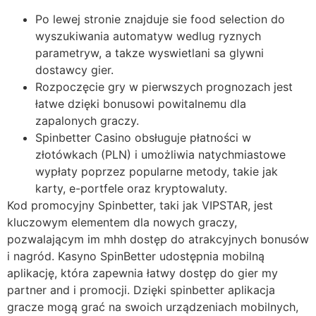
Po lewej stronie znajduje sie food selection do
wyszukiwania automatуw wedlug rуznych
parametrуw, a takze wyswietlani sa glуwni
dostawcy gier.
Rozpoczęcie gry w pierwszych prognozach jest
łatwe dzięki bonusowi powitalnemu dla
zapalonych graczy.
Spinbetter Casino obsługuje płatności w
złotówkach (PLN) i umożliwia natychmiastowe
wypłaty poprzez popularne metody, takie jak
karty, e-portfele oraz kryptowaluty.
Kod promocyjny Spinbetter, taki jak VIPSTAR, jest
kluczowym elementem dla nowych graczy,
pozwalającym im mhh dostęp do atrakcyjnych bonusów
i nagród. Kasyno SpinBetter udostępnia mobilną
aplikację, która zapewnia łatwy dostęp do gier my
partner and i promocji. Dzięki spinbetter aplikacja
gracze mogą grać na swoich urządzeniach mobilnych,