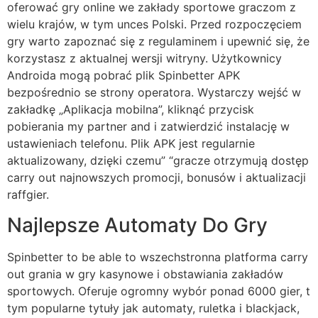
oferować gry online we zakłady sportowe graczom z
wielu krajów, w tym unces Polski. Przed rozpoczęciem
gry warto zapoznać się z regulaminem i upewnić się, że
korzystasz z aktualnej wersji witryny. Użytkownicy
Androida mogą pobrać plik Spinbetter APK
bezpośrednio se strony operatora. Wystarczy wejść w
zakładkę „Aplikacja mobilna”, kliknąć przycisk
pobierania my partner and i zatwierdzić instalację w
ustawieniach telefonu. Plik APK jest regularnie
aktualizowany, dzięki czemu” “gracze otrzymują dostęp
carry out najnowszych promocji, bonusów i aktualizacji
raffgier.
Najlepsze Automaty Do Gry
Spinbetter to be able to wszechstronna platforma carry
out grania w gry kasynowe i obstawiania zakładów
sportowych. Oferuje ogromny wybór ponad 6000 gier, t
tym popularne tytuły jak automaty, ruletka i blackjack,