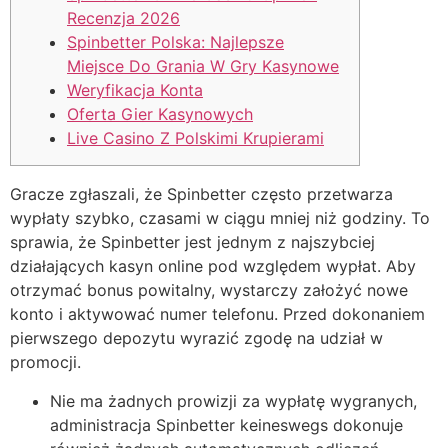
Recenzja 2026
Spinbetter Polska: Najlepsze
Miejsce Do Grania W Gry Kasynowe
Weryfikacja Konta
Oferta Gier Kasynowych
Live Casino Z Polskimi Krupierami
Gracze zgłaszali, że Spinbetter często przetwarza
wypłaty szybko, czasami w ciągu mniej niż godziny. To
sprawia, że Spinbetter jest jednym z najszybciej
działających kasyn online pod względem wypłat. Aby
otrzymać bonus powitalny, wystarczy założyć nowe
konto i aktywować numer telefonu. Przed dokonaniem
pierwszego depozytu wyrazić zgodę na udział w
promocji.
Nie ma żadnych prowizji za wypłatę wygranych,
administracja Spinbetter keineswegs dokonuje