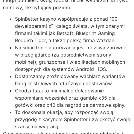
mogą podnieść swoją radość unces wydarzeń na żywo
na nowy, ekscytujący poziom.
SpinBetter kasyno współpracuje z ponad 100
deweloperami z” “całego świata, w tym znanymi
firmami takimi jak Betsoft, Blueprint Gaming i
Reddish Tiger, a także polską firmą Wazdan.
Na smartfonie autoryzacja jest możliwa zarówno
w przeglądarce (za pośrednictwem strony
mobilnej), grunzochse i w aplikacjach mobilnych
dostępnych dla systemów Android i iOS.
Dostarczamy zróżnicowany wachlarz wariantów
habgier stołowych od różnych dostawców.
Chodzi tutaj to minimalne doładowanie
wspomniane wcześniej oraz gamble x35 dla
gotówki oraz x40 dla nagród za darmowe spiny.
To doskonała okazja, aby rozpocząć swoją
przygodę z kasynem Spinbetter i zwiększyć swoje
szanse na wygraną.
Czas wypłaty zależy od wybranej metody płatności i