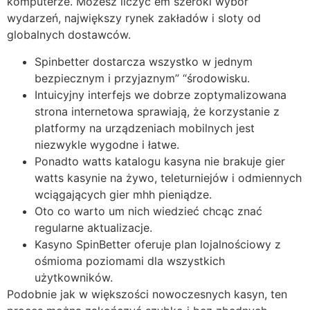
komputerze. Możesz liczyć em szeroki wybór
wydarzeń, największy rynek zakładów i sloty od
globalnych dostawców.
Spinbetter dostarcza wszystko w jednym
bezpiecznym i przyjaznym” “środowisku.
Intuicyjny interfejs we dobrze zoptymalizowana
strona internetowa sprawiają, że korzystanie z
platformy na urządzeniach mobilnych jest
niezwykle wygodne i łatwe.
Ponadto watts katalogu kasyna nie brakuje gier
watts kasynie na żywo, teleturniejów i odmiennych
wciągających gier mhh pieniądze.
Oto co warto um nich wiedzieć chcąc znać
regularne aktualizacje.
Kasyno SpinBetter oferuje plan lojalnościowy z
ośmioma poziomami dla wszystkich
użytkowników.
Podobnie jak w większości nowoczesnych kasyn, ten