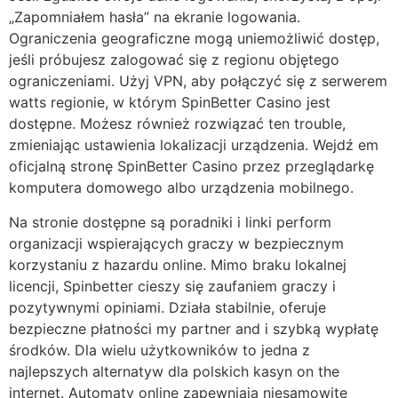
„Zapomniałem hasła” na ekranie logowania.
Ograniczenia geograficzne mogą uniemożliwić dostęp,
jeśli próbujesz zalogować się z regionu objętego
ograniczeniami. Użyj VPN, aby połączyć się z serwerem
watts regionie, w którym SpinBetter Casino jest
dostępne. Możesz również rozwiązać ten trouble,
zmieniając ustawienia lokalizacji urządzenia. Wejdź em
oficjalną stronę SpinBetter Casino przez przeglądarkę
komputera domowego albo urządzenia mobilnego.
Na stronie dostępne są poradniki i linki perform
organizacji wspierających graczy w bezpiecznym
korzystaniu z hazardu online. Mimo braku lokalnej
licencji, Spinbetter cieszy się zaufaniem graczy i
pozytywnymi opiniami. Działa stabilnie, oferuje
bezpieczne płatności my partner and i szybką wypłatę
środków. Dla wielu użytkowników to jedna z
najlepszych alternatyw dla polskich kasyn on the
internet. Automaty online zapewniają niesamowite