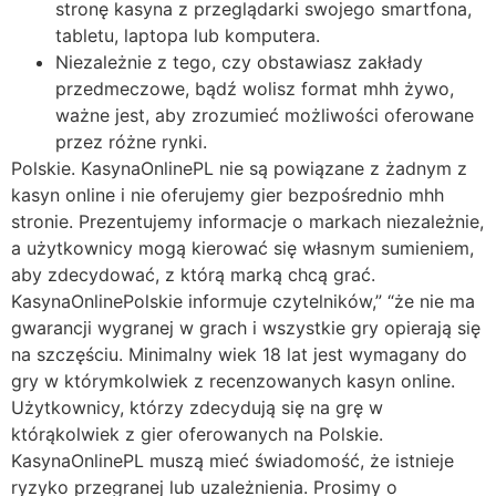
stronę kasyna z przeglądarki swojego smartfona,
tabletu, laptopa lub komputera.
Niezależnie z tego, czy obstawiasz zakłady
przedmeczowe, bądź wolisz format mhh żywo,
ważne jest, aby zrozumieć możliwości oferowane
przez różne rynki.
Polskie. KasynaOnlinePL nie są powiązane z żadnym z
kasyn online i nie oferujemy gier bezpośrednio mhh
stronie. Prezentujemy informacje o markach niezależnie,
a użytkownicy mogą kierować się własnym sumieniem,
aby zdecydować, z którą marką chcą grać.
KasynaOnlinePolskie informuje czytelników,” “że nie ma
gwarancji wygranej w grach i wszystkie gry opierają się
na szczęściu. Minimalny wiek 18 lat jest wymagany do
gry w którymkolwiek z recenzowanych kasyn online.
Użytkownicy, którzy zdecydują się na grę w
którąkolwiek z gier oferowanych na Polskie.
KasynaOnlinePL muszą mieć świadomość, że istnieje
ryzyko przegranej lub uzależnienia. Prosimy o