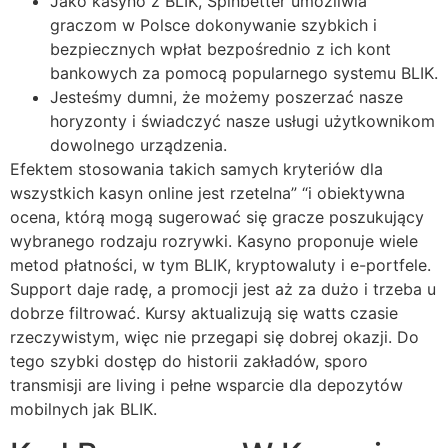
Jako kasyno z BLIK, Spinbetter umożliwia
graczom w Polsce dokonywanie szybkich i
bezpiecznych wpłat bezpośrednio z ich kont
bankowych za pomocą popularnego systemu BLIK.
Jesteśmy dumni, że możemy poszerzać nasze
horyzonty i świadczyć nasze usługi użytkownikom
dowolnego urządzenia.
Efektem stosowania takich samych kryteriów dla
wszystkich kasyn online jest rzetelna” “i obiektywna
ocena, którą mogą sugerować się gracze poszukujący
wybranego rodzaju rozrywki. Kasyno proponuje wiele
metod płatności, w tym BLIK, kryptowaluty i e-portfele.
Support daje radę, a promocji jest aż za dużo i trzeba u
dobrze filtrować. Kursy aktualizują się watts czasie
rzeczywistym, więc nie przegapi się dobrej okazji. Do
tego szybki dostęp do historii zakładów, sporo
transmisji are living i pełne wsparcie dla depozytów
mobilnych jak BLIK.