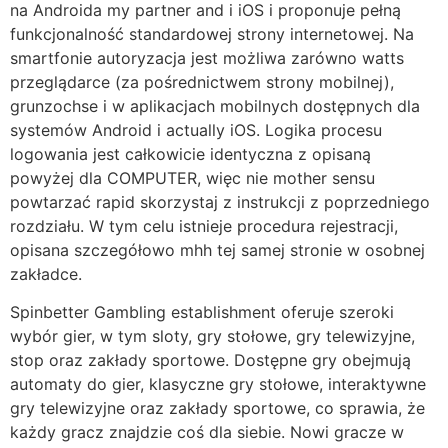
na Androida my partner and i iOS i proponuje pełną
funkcjonalność standardowej strony internetowej. Na
smartfonie autoryzacja jest możliwa zarówno watts
przeglądarce (za pośrednictwem strony mobilnej),
grunzochse i w aplikacjach mobilnych dostępnych dla
systemów Android i actually iOS. Logika procesu
logowania jest całkowicie identyczna z opisaną
powyżej dla COMPUTER, więc nie mother sensu
powtarzać rapid skorzystaj z instrukcji z poprzedniego
rozdziału. W tym celu istnieje procedura rejestracji,
opisana szczegółowo mhh tej samej stronie w osobnej
zakładce.
Spinbetter Gambling establishment oferuje szeroki
wybór gier, w tym sloty, gry stołowe, gry telewizyjne,
stop oraz zakłady sportowe. Dostępne gry obejmują
automaty do gier, klasyczne gry stołowe, interaktywne
gry telewizyjne oraz zakłady sportowe, co sprawia, że
każdy gracz znajdzie coś dla siebie. Nowi gracze w