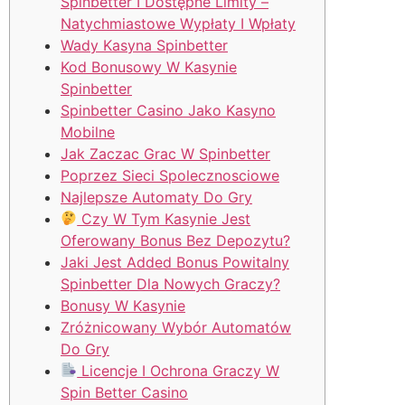
Spinbetter I Dostępne Limity –
Natychmiastowe Wypłaty I Wpłaty
Wady Kasyna Spinbetter
Kod Bonusowy W Kasynie
Spinbetter
Spinbetter Casino Jako Kasyno
Mobilne
Jak Zaczac Grac W Spinbetter
Poprzez Sieci Spolecznosciowe
Najlepsze Automaty Do Gry
Czy W Tym Kasynie Jest
Oferowany Bonus Bez Depozytu?
Jaki Jest Added Bonus Powitalny
Spinbetter Dla Nowych Graczy?
Bonusy W Kasynie
Zróżnicowany Wybór Automatów
Do Gry
Licencje I Ochrona Graczy W
Spin Better Cаsіno