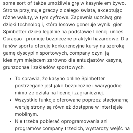
some sort of także umożliwia grę w kasynie em żywo.
Strona przyjmuje graczy z całego świata, akceptując
różne waluty, w tym cyfrowe. Zapewnia uczciwą grę
dzięki technologii, która losowo generuje wyniki gier.
Spinbetter działa legalnie na podstawie licencji unces
Curaçao i promuje bezpieczne praktyki hazardowe. Dla
fanów sportu oferuje konkurencyjne kursy na szeroką
gamę dyscyplin sportowych, company czyni ją
idealnym miejscem zarówno dla entuzjastów kasyna,
grunzochse i zakładów sportowych.
To sprawia, że kasyno online Spinbetter
postrzegane jest jako bezpieczne i wiarygodne,
mimo że działa na licencji zagranicznej.
Wszystkie funkcje oferowane poprzez stacjonarną
wersję strony są również dostępne w interfejsie
mobilnym.
Nie trzeba pobierać oprogramowania ani
programów company trzecich, wystarczy wejść na