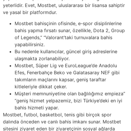
yeterlidir. Evet, Mostbet, uluslararası bir lisansa sahiptir
ve yasal bir platformdur.
Mostbet bahisçinin ofisinde, e-spor disiplinlerine
bahis yapma fırsatı sunar, özellikle, Dota 2, Group
of Legends,” “Valorant’taki turnuvalara bahis
yapabilirsiniz.
Bu nedenle kullanıcılar, güncel giriş adreslerine
ulaşmakta zorlanabiliyor.
Mostbet, Süper Lig ve EuroLeague’de Anadolu
Efes, Fenerbahçe Beko ve Galatasaray NEF gibi
takımların maçlarını kapsar, geniş taraftar
kitleleriyle dikkat çeker.
Müşteri memnuniyetine olan bağlılığımız empieza”
“geniş hizmet yelpazemiz, bizi Türkiye’deki en iyi
bahis hizmeti yapar.
Mostbet, futbol, basketbol, tenis gibi birçok spor
dalında önceden ve canlı bahis imkanı sunar. Mostbet
sitesini ziyaret eden bir ziyaretçinin sosyal ağlarda