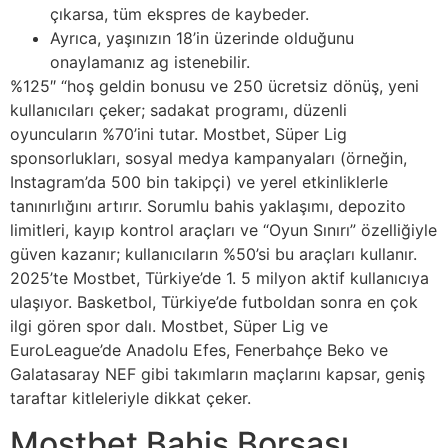
çıkarsa, tüm ekspres de kaybeder.
Ayrıca, yaşınızın 18’in üzerinde olduğunu
onaylamanız ag istenebilir.
%125″ “hoş geldin bonusu ve 250 ücretsiz dönüş, yeni
kullanıcıları çeker; sadakat programı, düzenli
oyuncuların %70’ini tutar. Mostbet, Süper Lig
sponsorlukları, sosyal medya kampanyaları (örneğin,
Instagram’da 500 bin takipçi) ve yerel etkinliklerle
tanınırlığını artırır. Sorumlu bahis yaklaşımı, depozito
limitleri, kayıp kontrol araçları ve “Oyun Sınırı” özelliğiyle
güven kazanır; kullanıcıların %50’si bu araçları kullanır.
2025’te Mostbet, Türkiye’de 1. 5 milyon aktif kullanıcıya
ulaşıyor. Basketbol, Türkiye’de futboldan sonra en çok
ilgi gören spor dalı. Mostbet, Süper Lig ve
EuroLeague’de Anadolu Efes, Fenerbahçe Beko ve
Galatasaray NEF gibi takımların maçlarını kapsar, geniş
taraftar kitleleriyle dikkat çeker.
Mostbet Bahis Borsası