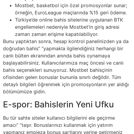
Mostbet, basketbol için özel promosyonlar sunar;
örneğin, EuroLeague maçlarında %15 geri ödeme.
Türkiye’de online bahis sitelerine uygulanan BTK
engellemeleri nedeniyle Mostbet’in giriş adresi
zaman zaman erişime kapatılabiliyor.
Bunu yaptıktan sonra, hesap kontrol panelinizden ya da
doğrudan bahis” “yapmakla ilgilendiğiniz herhangi bir
canlı bülten ekranından anında bahis oynamaya
başlayabilirsiniz. Kullanıcılarımıza maç öncesi ve canlı
bahis seçenekleri sunuyoruz. Mostbet bahisçinin
ofisinden gelen bonuslar bununla sınırlı değildir. Tüm
detaylı bilgileri öğrenmek için promosyonların yer aldığı
bölümümüze gidin.
E-spor: Bahislerin Yeni Ufku
Bu tür sahte siteler kullanıcı bilgilerini ele geçirme
amacı” “taşır. Bonuslarınızı kullanmak için yatırım
yapmanız empieza bonus şartlarını yerine getirmeniz