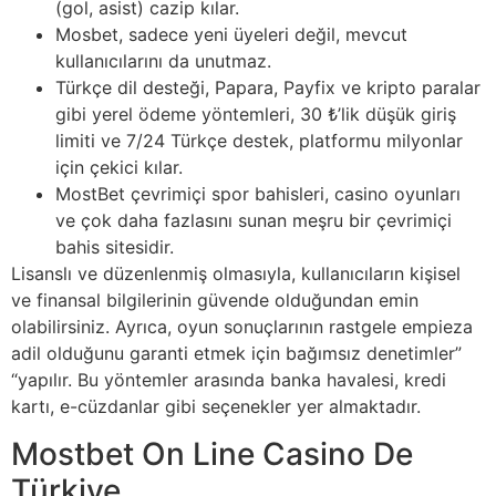
(gol, asist) cazip kılar.
Mosbet, sadece yeni üyeleri değil, mevcut
kullanıcılarını da unutmaz.
Türkçe dil desteği, Papara, Payfix ve kripto paralar
gibi yerel ödeme yöntemleri, 30 ₺’lik düşük giriş
limiti ve 7/24 Türkçe destek, platformu milyonlar
için çekici kılar.
MostBet çevrimiçi spor bahisleri, casino oyunları
ve çok daha fazlasını sunan meşru bir çevrimiçi
bahis sitesidir.
Lisanslı ve düzenlenmiş olmasıyla, kullanıcıların kişisel
ve finansal bilgilerinin güvende olduğundan emin
olabilirsiniz. Ayrıca, oyun sonuçlarının rastgele empieza
adil olduğunu garanti etmek için bağımsız denetimler”
“yapılır. Bu yöntemler arasında banka havalesi, kredi
kartı, e-cüzdanlar gibi seçenekler yer almaktadır.
Mostbet On Line Casino De
Türkiye