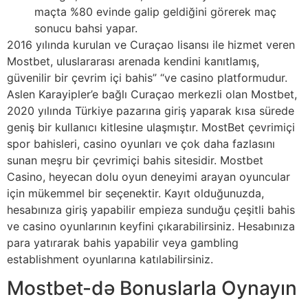
maçta %80 evinde galip geldiğini görerek maç
sonucu bahsi yapar.
2016 yılında kurulan ve Curaçao lisansı ile hizmet veren
Mostbet, uluslararası arenada kendini kanıtlamış,
güvenilir bir çevrim içi bahis” “ve casino platformudur.
Aslen Karayipler’e bağlı Curaçao merkezli olan Mostbet,
2020 yılında Türkiye pazarına giriş yaparak kısa sürede
geniş bir kullanıcı kitlesine ulaşmıştır. MostBet çevrimiçi
spor bahisleri, casino oyunları ve çok daha fazlasını
sunan meşru bir çevrimiçi bahis sitesidir. Mostbet
Casino, heyecan dolu oyun deneyimi arayan oyuncular
için mükemmel bir seçenektir. Kayıt olduğunuzda,
hesabınıza giriş yapabilir empieza sunduğu çeşitli bahis
ve casino oyunlarının keyfini çıkarabilirsiniz. Hesabınıza
para yatırarak bahis yapabilir veya gambling
establishment oyunlarına katılabilirsiniz.
Mostbet-də Bonuslarla Oynayın