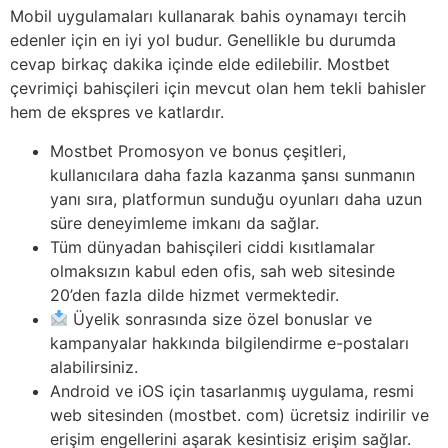
Mobil uygulamaları kullanarak bahis oynamayı tercih
edenler için en iyi yol budur. Genellikle bu durumda
cevap birkaç dakika içinde elde edilebilir. Mostbet
çevrimiçi bahisçileri için mevcut olan hem tekli bahisler
hem de ekspres ve katlardır.
Mostbet Promosyon ve bonus çeşitleri,
kullanıcılara daha fazla kazanma şansı sunmanın
yanı sıra, platformun sunduğu oyunları daha uzun
süre deneyimleme imkanı da sağlar.
Tüm dünyadan bahisçileri ciddi kısıtlamalar
olmaksızın kabul eden ofis, sah web sitesinde
20’den fazla dilde hizmet vermektedir.
Üyelik sonrasında size özel bonuslar ve
kampanyalar hakkında bilgilendirme e-postaları
alabilirsiniz.
Android ve iOS için tasarlanmış uygulama, resmi
web sitesinden (mostbet. com) ücretsiz indirilir ve
erişim engellerini aşarak kesintisiz erişim sağlar.