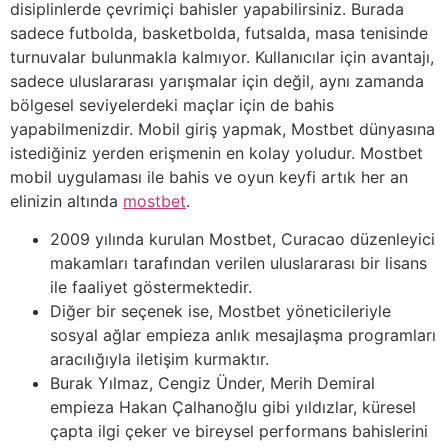
disiplinlerde çevrimiçi bahisler yapabilirsiniz. Burada
sadece futbolda, basketbolda, futsalda, masa tenisinde
turnuvalar bulunmakla kalmıyor. Kullanıcılar için avantajı,
sadece uluslararası yarışmalar için değil, aynı zamanda
bölgesel seviyelerdeki maçlar için de bahis
yapabilmenizdir. Mobil giriş yapmak, Mostbet dünyasına
istediğiniz yerden erişmenin en kolay yoludur. Mostbet
mobil uygulaması ile bahis ve oyun keyfi artık her an
elinizin altında
mostbet
.
2009 yılında kurulan Mostbet, Curacao düzenleyici
makamları tarafından verilen uluslararası bir lisans
ile faaliyet göstermektedir.
Diğer bir seçenek ise, Mostbet yöneticileriyle
sosyal ağlar empieza anlık mesajlaşma programları
aracılığıyla iletişim kurmaktır.
Burak Yılmaz, Cengiz Ünder, Merih Demiral
empieza Hakan Çalhanoğlu gibi yıldızlar, küresel
çapta ilgi çeker ve bireysel performans bahislerini