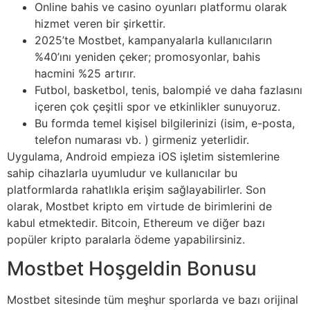
Online bahis ve casino oyunları platformu olarak
hizmet veren bir şirkettir.
2025’te Mostbet, kampanyalarla kullanıcıların
%40’ını yeniden çeker; promosyonlar, bahis
hacmini %25 artırır.
Futbol, basketbol, tenis, balompié ve daha fazlasını
içeren çok çeşitli spor ve etkinlikler sunuyoruz.
Bu formda temel kişisel bilgilerinizi (isim, e-posta,
telefon numarası vb. ) girmeniz yeterlidir.
Uygulama, Android empieza iOS işletim sistemlerine
sahip cihazlarla uyumludur ve kullanıcılar bu
platformlarda rahatlıkla erişim sağlayabilirler. Son
olarak, Mostbet kripto em virtude de birimlerini de
kabul etmektedir. Bitcoin, Ethereum ve diğer bazı
popüler kripto paralarla ödeme yapabilirsiniz.
Mostbet Hoşgeldin Bonusu
Mostbet sitesinde tüm meşhur sporlarda ve bazı orijinal