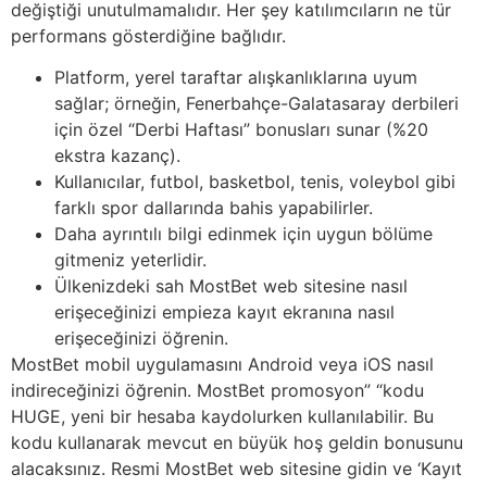
değiştiği unutulmamalıdır. Her şey katılımcıların ne tür
performans gösterdiğine bağlıdır.
Platform, yerel taraftar alışkanlıklarına uyum
sağlar; örneğin, Fenerbahçe-Galatasaray derbileri
için özel “Derbi Haftası” bonusları sunar (%20
ekstra kazanç).
Kullanıcılar, futbol, ​​basketbol, ​​tenis, voleybol gibi
farklı spor dallarında bahis yapabilirler.
Daha ayrıntılı bilgi edinmek için uygun bölüme
gitmeniz yeterlidir.
Ülkenizdeki sah MostBet web sitesine nasıl
erişeceğinizi empieza kayıt ekranına nasıl
erişeceğinizi öğrenin.
MostBet mobil uygulamasını Android veya iOS nasıl
indireceğinizi öğrenin. MostBet promosyon” “kodu
HUGE, yeni bir hesaba kaydolurken kullanılabilir. Bu
kodu kullanarak mevcut en büyük hoş geldin bonusunu
alacaksınız. Resmi MostBet web sitesine gidin ve ‘Kayıt