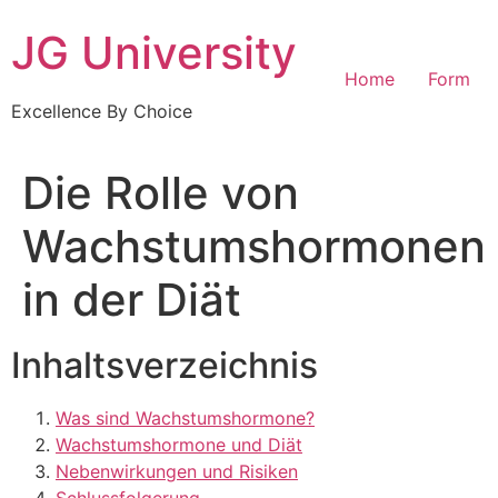
Skip
JG University
to
content
Home
Form
Excellence By Choice
Die Rolle von
Wachstumshormonen
in der Diät
Inhaltsverzeichnis
Was sind Wachstumshormone?
Wachstumshormone und Diät
Nebenwirkungen und Risiken