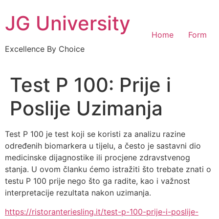
Skip
JG University
to
content
Home
Form
Excellence By Choice
Test P 100: Prije i
Poslije Uzimanja
Test P 100 je test koji se koristi za analizu razine
određenih biomarkera u tijelu, a često je sastavni dio
medicinske dijagnostike ili procjene zdravstvenog
stanja. U ovom članku ćemo istražiti što trebate znati o
testu P 100 prije nego što ga radite, kao i važnost
interpretacije rezultata nakon uzimanja.
https://ristoranteriesling.it/test-p-100-prije-i-poslije-