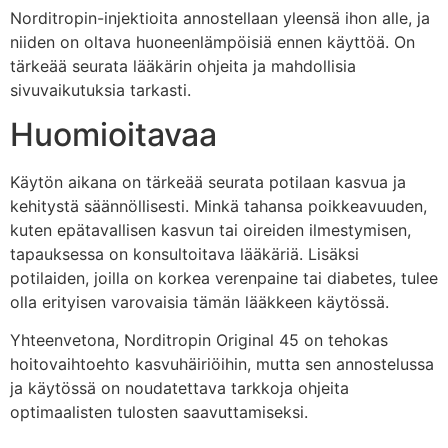
Norditropin-injektioita annostellaan yleensä ihon alle, ja
niiden on oltava huoneenlämpöisiä ennen käyttöä. On
tärkeää seurata lääkärin ohjeita ja mahdollisia
sivuvaikutuksia tarkasti.
Huomioitavaa
Käytön aikana on tärkeää seurata potilaan kasvua ja
kehitystä säännöllisesti. Minkä tahansa poikkeavuuden,
kuten epätavallisen kasvun tai oireiden ilmestymisen,
tapauksessa on konsultoitava lääkäriä. Lisäksi
potilaiden, joilla on korkea verenpaine tai diabetes, tulee
olla erityisen varovaisia tämän lääkkeen käytössä.
Yhteenvetona, Norditropin Original 45 on tehokas
hoitovaihtoehto kasvuhäiriöihin, mutta sen annostelussa
ja käytössä on noudatettava tarkkoja ohjeita
optimaalisten tulosten saavuttamiseksi.