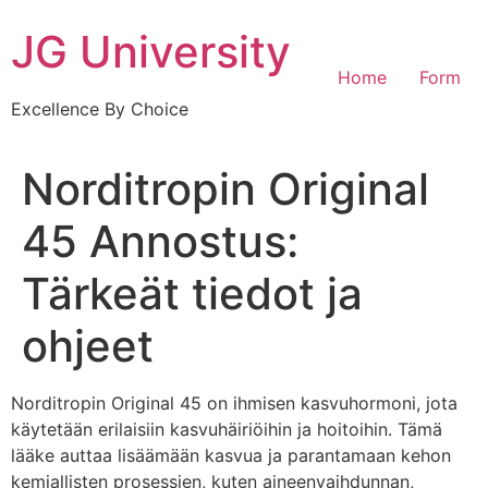
Skip
JG University
to
content
Home
Form
Excellence By Choice
Norditropin Original
45 Annostus:
Tärkeät tiedot ja
ohjeet
Norditropin Original 45 on ihmisen kasvuhormoni, jota
käytetään erilaisiin kasvuhäiriöihin ja hoitoihin. Tämä
lääke auttaa lisäämään kasvua ja parantamaan kehon
kemiallisten prosessien, kuten aineenvaihdunnan,