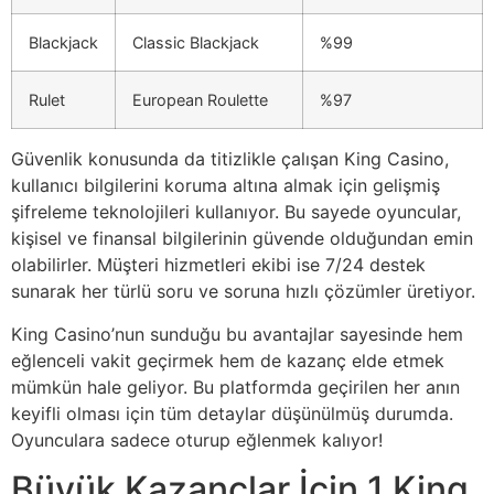
Blackjack
Classic Blackjack
%99
Rulet
European Roulette
%97
Güvenlik konusunda da titizlikle çalışan King Casino,
kullanıcı bilgilerini koruma altına almak için gelişmiş
şifreleme teknolojileri kullanıyor. Bu sayede oyuncular,
kişisel ve finansal bilgilerinin güvende olduğundan emin
olabilirler. Müşteri hizmetleri ekibi ise 7/24 destek
sunarak her türlü soru ve soruna hızlı çözümler üretiyor.
King Casino’nun sunduğu bu avantajlar sayesinde hem
eğlenceli vakit geçirmek hem de kazanç elde etmek
mümkün hale geliyor. Bu platformda geçirilen her anın
keyifli olması için tüm detaylar düşünülmüş durumda.
Oyunculara sadece oturup eğlenmek kalıyor!
Büyük Kazançlar İçin 1 King