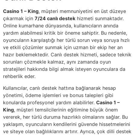
Casino 1 – King
, müşteri memnuniyetini en üst düzeye
çıkarmak için
7/24 canlı destek
hizmeti sunmaktadır.
Online kumarhane dünyasında, kullanıcıların anında
yardım alabilmesi kritik bir öneme sahiptir. Bu nedenle,
oyuncuların karşılaştığı her türlü sorun veya soruya hızlı
ve etkili çözümler sunmak için uzman bir ekip her an
hazır beklemektedir. Canlı destek hizmeti, sadece teknik
sorunları çözmekle kalmaz, aynı zamanda oyun
stratejileri hakkında bilgi almak isteyen oyunculara da
rehberlik eder.
Kullanıcılar, canlı destek hattına bağlanarak hesap
yönetimi, ödeme işlemleri ve bonus talepleri gibi
konularda profesyonel yardım alabilirler.
Casino 1 –
King
, müşteri temsilcilerinin eğitimine büyük önem
vererek, her türlü duruma hazırlıklı olmalarını sağlar. Bu
yaklaşım, oyuncuların kendilerini güvende hissetmelerini
ve siteye olan bağlılıklarını artırır. Ayrıca, çok dilli destek