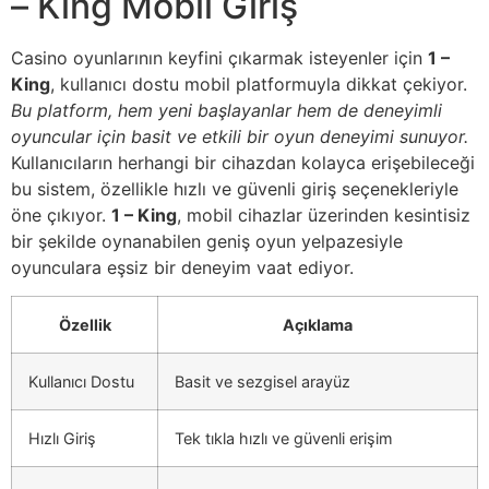
– King Mobil Giriş
Casino oyunlarının keyfini çıkarmak isteyenler için
1 –
King
, kullanıcı dostu mobil platformuyla dikkat çekiyor.
Bu platform, hem yeni başlayanlar hem de deneyimli
oyuncular için basit ve etkili bir oyun deneyimi sunuyor.
Kullanıcıların herhangi bir cihazdan kolayca erişebileceği
bu sistem, özellikle hızlı ve güvenli giriş seçenekleriyle
öne çıkıyor.
1 – King
, mobil cihazlar üzerinden kesintisiz
bir şekilde oynanabilen geniş oyun yelpazesiyle
oyunculara eşsiz bir deneyim vaat ediyor.
Özellik
Açıklama
Kullanıcı Dostu
Basit ve sezgisel arayüz
Hızlı Giriş
Tek tıkla hızlı ve güvenli erişim