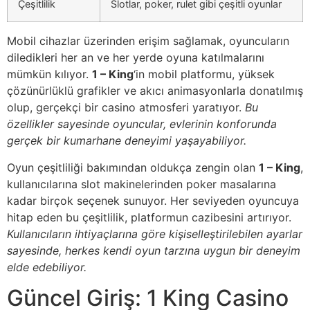
Çeşitlilik
Slotlar, poker, rulet gibi çeşitli oyunlar
Mobil cihazlar üzerinden erişim sağlamak, oyuncuların
diledikleri her an ve her yerde oyuna katılmalarını
mümkün kılıyor.
1 – King
‘in mobil platformu, yüksek
çözünürlüklü grafikler ve akıcı animasyonlarla donatılmış
olup, gerçekçi bir casino atmosferi yaratıyor.
Bu
özellikler sayesinde oyuncular, evlerinin konforunda
gerçek bir kumarhane deneyimi yaşayabiliyor.
Oyun çeşitliliği bakımından oldukça zengin olan
1 – King
,
kullanıcılarına slot makinelerinden poker masalarına
kadar birçok seçenek sunuyor. Her seviyeden oyuncuya
hitap eden bu çeşitlilik, platformun cazibesini artırıyor.
Kullanıcıların ihtiyaçlarına göre kişiselleştirilebilen ayarlar
sayesinde, herkes kendi oyun tarzına uygun bir deneyim
elde edebiliyor.
Güncel Giriş: 1 King Casino