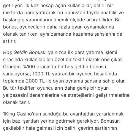
getiriyor. İlk kez hesap açan kullanıcılar, belirli bir
miktarda para yatırarak bu bonustan faydalanabilir ve
başlangıç yatırımlarını önemli ölçüde artırabilirler. Bu
bonus, oyuncuların daha fazla oyun oynamalarına
olanak tanırken, aynı zamanda kazanma şanslarını da
artırır.
Hoş Geldin Bonusu
, yalnızca ilk para yatırma işlemi
sırasında kullanılabilen özel bir teklif olarak öne çıkar.
Örneğin, %100 oranında bir hoş geldin bonusu
sunuluyorsa, 1000 TL yatıran bir oyuncu hesabında
toplamda 2000 TL ile oyun oynama şansına sahip olur.
Bu tür teklifler, oyuncuların daha geniş bir oyun
yelpazesini denemelerine ve stratejilerini geliştirmelerine
olanak tanır.
1King Casino’nun sunduğu bu avantajdan yararlanmak
için bazı şartları yerine getirmek gerekiyor. Bonusun
çekilebilir hale gelmesi için belirli çevrim şartlarının