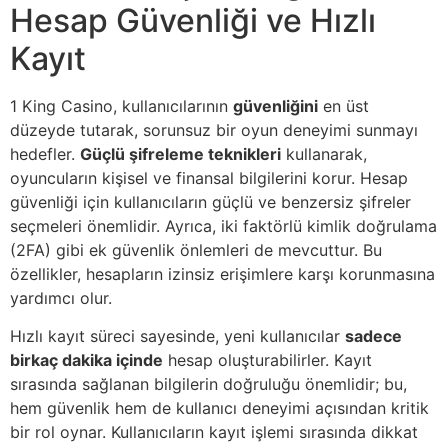
Hesap Güvenliği ve Hızlı
Kayıt
1 King Casino, kullanıcılarının
güvenliğini
en üst
düzeyde tutarak, sorunsuz bir oyun deneyimi sunmayı
hedefler.
Güçlü şifreleme teknikleri
kullanarak,
oyuncuların kişisel ve finansal bilgilerini korur. Hesap
güvenliği için kullanıcıların güçlü ve benzersiz şifreler
seçmeleri önemlidir. Ayrıca, iki faktörlü kimlik doğrulama
(2FA) gibi ek güvenlik önlemleri de mevcuttur. Bu
özellikler, hesapların izinsiz erişimlere karşı korunmasına
yardımcı olur.
Hızlı kayıt süreci sayesinde, yeni kullanıcılar
sadece
birkaç dakika içinde
hesap oluşturabilirler. Kayıt
sırasında sağlanan bilgilerin doğruluğu önemlidir; bu,
hem güvenlik hem de kullanıcı deneyimi açısından kritik
bir rol oynar. Kullanıcıların kayıt işlemi sırasında dikkat