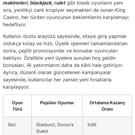
makineleri, blackjack, rulet
gibi klasik oyunların yanı
sıra, yenilikçi canlı krupiyer seçenekleri de sunan King
Casino, her türden oyuncunun beklentilerini karşılamayı
hedefliyor.
Kullanıcı dostu arayüzü sayesinde, siteye giriş yapmak
oldukça kolay ve hızlı. Üyelik işlemleri tamamlandıktan
sonra, çeşitli promosyonlar ve bonuslar oyuncuları
bekliyor. Özellikle yeni üyelere sunulan hoş geldin
bonusları, ilk yatırımlarını daha da kârlı hale getiriyor.
Ayrıca, düzenli olarak güncellenen kampanyalar
sayesinde, kullanıcılar her zaman yeni fırsatlarla
karşılaşıyor.
Oyun
Popüler Oyunlar
Ortalama Kazanç
Türü
Oranı
Slot
Starburst, Gonzo’s
%96
Quest