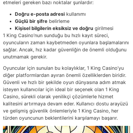
etmeleri gereken bazı noktalar şunlardır:
Doğru e-posta adresi
kullanımı
Güçlü bir şifre
belirleme
Kişisel bilgilerin eksiksiz ve doğru
girilmesi
1 King Casino’nun sunduğu bu hızlı kayıt süreci,
oyuncuların zaman kaybetmeden oyunlara başlamalarını
sağlar. Ancak, hız kadar güvenliğin de önemli olduğunu
unutmamak gerekir.
Oyuncular için sunulan bu kolaylıklar, 1 King Casino’yu
diğer platformlardan ayıran önemli özelliklerden biridir.
Güvenli ve hızlı bir şekilde oyun dünyasına adım atmak
isteyen kullanıcılar için ideal bir seçenek olan 1 King
Casino, sürekli olarak yenilikçi çözümlerle hizmet
kalitesini artırmaya devam eder. Kullanıcı dostu arayüzü
ve gelişmiş güvenlik önlemleriyle 1 King Casino, her
türden oyuncunun beklentilerini karşılamayı başarır.