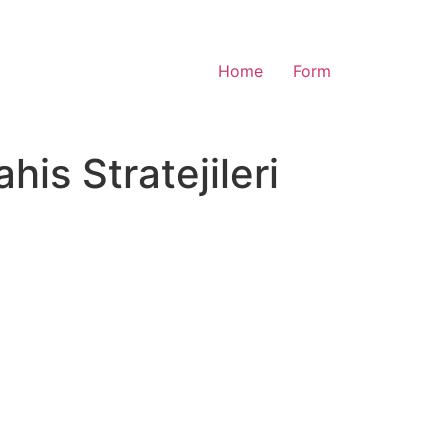
Home
Form
is Stratejileri