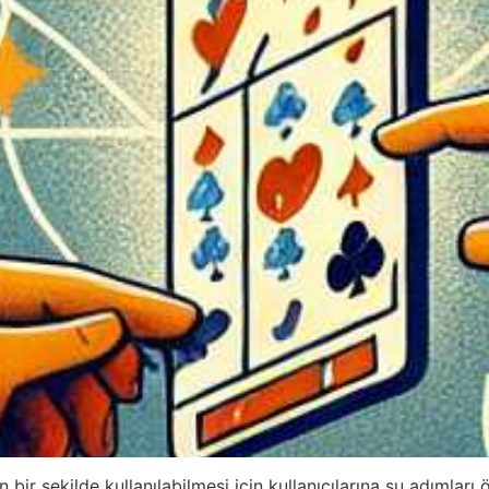
 bir şekilde kullanılabilmesi için kullanıcılarına şu adımları ö