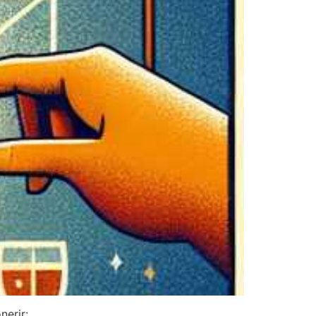
nerir: