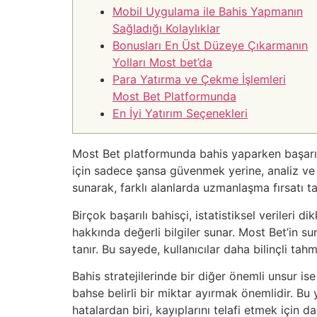
Mobil Uygulama ile Bahis Yapmanın
Sağladığı Kolaylıklar
Bonusları En Üst Düzeye Çıkarmanın
Yolları Most bet’da
Para Yatırma ve Çekme İşlemleri
Most Bet Platformunda
En İyi Yatırım Seçenekleri
Most Bet platformunda bahis yaparken başarıl
için sadece şansa güvenmek yerine, analiz ve
sunarak, farklı alanlarda uzmanlaşma fırsatı ta
Birçok başarılı bahisçi, istatistiksel verileri di
hakkında değerli bilgiler sunar. Most Bet’in sun
tanır. Bu sayede, kullanıcılar daha bilinçli tahm
Bahis stratejilerinde bir diğer önemli unsur is
bahse belirli bir miktar ayırmak önemlidir. Bu 
hatalardan biri, kayıplarını telafi etmek için