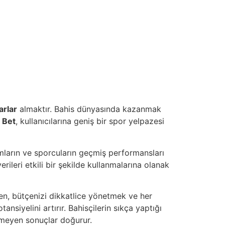
arlar
almaktır. Bahis dünyasında kazanmak
 Bet
, kullanıcılarına geniş bir spor yelpazesi
ımların ve sporcuların geçmiş performansları
erileri etkili bir şekilde kullanmalarına olanak
n, bütçenizi dikkatlice yönetmek ve her
nsiyelini artırır. Bahisçilerin sıkça yaptığı
enmeyen sonuçlar doğurur.